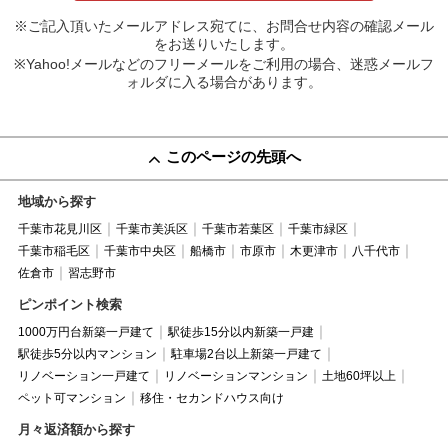
※ご記入頂いたメールアドレス宛てに、お問合せ内容の確認メール
をお送りいたします。
※Yahoo!メールなどのフリーメールをご利用の場合、迷惑メールフ
ォルダに入る場合があります。
このページの先頭へ
地域から探す
千葉市花見川区
千葉市美浜区
千葉市若葉区
千葉市緑区
千葉市稲毛区
千葉市中央区
船橋市
市原市
木更津市
八千代市
佐倉市
習志野市
ピンポイント検索
1000万円台新築一戸建て
駅徒歩15分以内新築一戸建
駅徒歩5分以内マンション
駐車場2台以上新築一戸建て
リノベーション一戸建て
リノベーションマンション
土地60坪以上
ペット可マンション
移住・セカンドハウス向け
月々返済額から探す