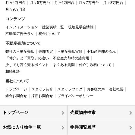
月々4万円台
月々5万円台
月々6万円台
月々7万円台
月々8万円台
月々9万円台
コンテンツ
インフォメーション
建築実績一覧
現地見学会情報
不動産広告チラシ
税金について
不動産売却について
弊社の不動産売却
売却査定
不動産売却実績
不動産売却の流れ
「仲介」と「買取」の違い
不動産売却時の諸費用
少しでも高く売るポイント
よくある質問
仲介手数料について
相続相談
当社について
トップページ
スタッフ紹介
スタッフブログ
お客様の声
会社概要
総合お問合せ
採用お問合せ
プライバシーポリシー
トップページ
売買物件検索
お気に入り物件一覧
物件閲覧履歴