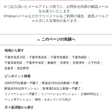
※ご記入頂いたメールアドレス宛てに、お問合せ内容の確認メール
をお送りいたします。
※Yahoo!メールなどのフリーメールをご利用の場合、迷惑メールフ
ォルダに入る場合があります。
このページの先頭へ
地域から探す
千葉市花見川区
千葉市美浜区
千葉市若葉区
千葉市緑区
千葉市稲毛区
千葉市中央区
船橋市
市原市
木更津市
八千代市
佐倉市
習志野市
ピンポイント検索
1000万円台新築一戸建て
駅徒歩15分以内新築一戸建
駅徒歩5分以内マンション
駐車場2台以上新築一戸建て
リノベーション一戸建て
リノベーションマンション
土地60坪以上
ペット可マンション
移住・セカンドハウス向け
月々返済額から探す