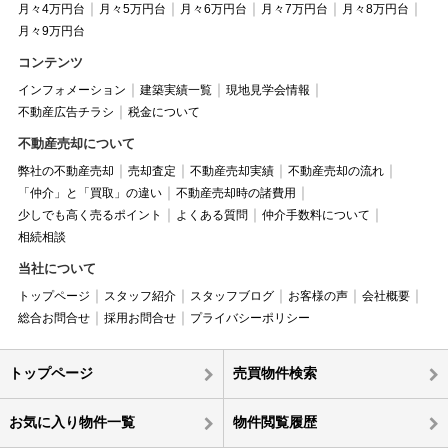
月々4万円台
月々5万円台
月々6万円台
月々7万円台
月々8万円台
月々9万円台
コンテンツ
インフォメーション
建築実績一覧
現地見学会情報
不動産広告チラシ
税金について
不動産売却について
弊社の不動産売却
売却査定
不動産売却実績
不動産売却の流れ
「仲介」と「買取」の違い
不動産売却時の諸費用
少しでも高く売るポイント
よくある質問
仲介手数料について
相続相談
当社について
トップページ
スタッフ紹介
スタッフブログ
お客様の声
会社概要
総合お問合せ
採用お問合せ
プライバシーポリシー
トップページ
売買物件検索
お気に入り物件一覧
物件閲覧履歴