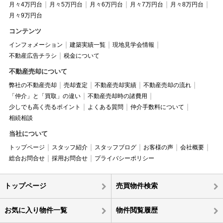
月々4万円台
月々5万円台
月々6万円台
月々7万円台
月々8万円台
月々9万円台
コンテンツ
インフォメーション
建築実績一覧
現地見学会情報
不動産広告チラシ
税金について
不動産売却について
弊社の不動産売却
売却査定
不動産売却実績
不動産売却の流れ
「仲介」と「買取」の違い
不動産売却時の諸費用
少しでも高く売るポイント
よくある質問
仲介手数料について
相続相談
当社について
トップページ
スタッフ紹介
スタッフブログ
お客様の声
会社概要
総合お問合せ
採用お問合せ
プライバシーポリシー
トップページ
売買物件検索
お気に入り物件一覧
物件閲覧履歴