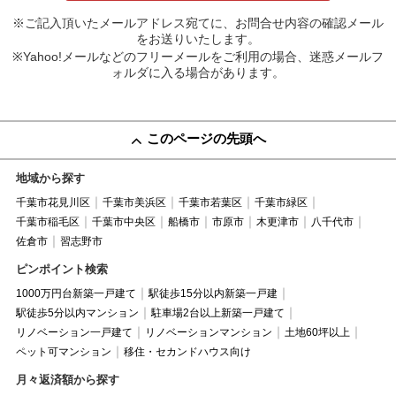
※ご記入頂いたメールアドレス宛てに、お問合せ内容の確認メール
をお送りいたします。
※Yahoo!メールなどのフリーメールをご利用の場合、迷惑メールフ
ォルダに入る場合があります。
このページの先頭へ
地域から探す
千葉市花見川区
千葉市美浜区
千葉市若葉区
千葉市緑区
千葉市稲毛区
千葉市中央区
船橋市
市原市
木更津市
八千代市
佐倉市
習志野市
ピンポイント検索
1000万円台新築一戸建て
駅徒歩15分以内新築一戸建
駅徒歩5分以内マンション
駐車場2台以上新築一戸建て
リノベーション一戸建て
リノベーションマンション
土地60坪以上
ペット可マンション
移住・セカンドハウス向け
月々返済額から探す