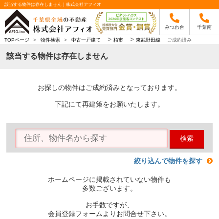
該当する物件は存在しません｜株式会社アフィオ
みつわ台
千葉南
>
>
TOPページ
>
物件検索
>
中古一戸建て
柏市
東武野田線
ご成約済み
該当する物件は存在しません
お探しの物件はご成約済みとなっております。
下記にて再建策をお願いたします。
検索
絞り込んで物件を探す
ホームページに掲載されていない物件も
多数ございます。
お手数ですが、
会員登録フォームよりお問合せ下さい。