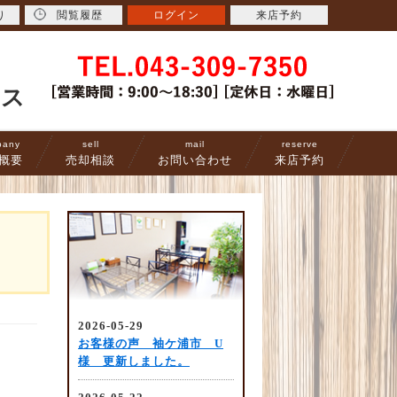
り
閲覧履歴
ログイン
来店予約
ース
pany
sell
mail
reserve
概要
売却相談
お問い合わせ
来店予約