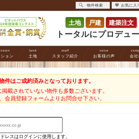
物件検索
お気に入
土地
戸建
建築注文
トータルにプロデュ
nsion
land
staff
voice
com
ンション
土地
スタッフ紹介
お客様の声
会社
物件はご成約済みとなっております。
に掲載されていない物件も多数ございます。
、会員登録フォームよりお問合せ下さい。
アドレスはログインに使用します。