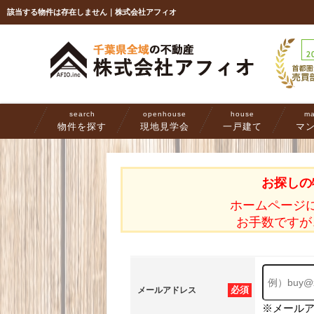
該当する物件は存在しません｜株式会社アフィオ
search
openhouse
house
ma
物件を探す
現地見学会
一戸建て
マ
お探しの
ホームページ
お手数ですが
必須
メールアドレス
※メール