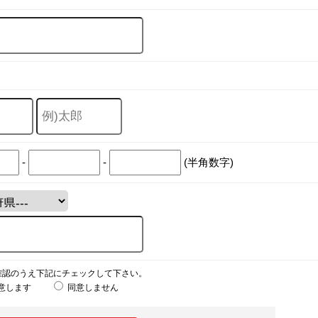
-
-
(半角数字)
確認のうえ下記にチェックして下さい。
意します
同意しません