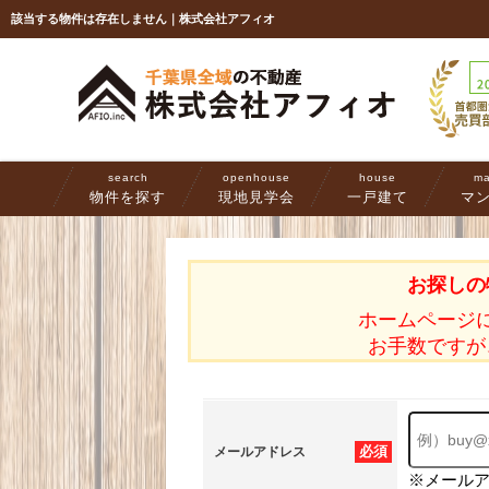
該当する物件は存在しません｜株式会社アフィオ
search
openhouse
house
ma
物件を探す
現地見学会
一戸建て
マ
お探しの
ホームページ
お手数ですが
必須
メールアドレス
※メール