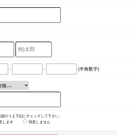
-
-
(半角数字)
確認のうえ下記にチェックして下さい。
意します
同意しません