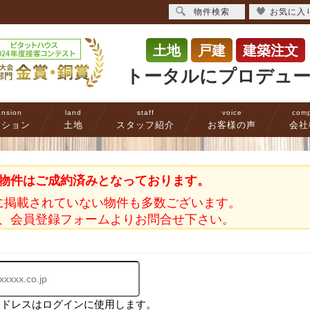
物件検索
お気に入
土地
戸建
建築注文
トータルにプロデュ
nsion
land
staff
voice
com
ンション
土地
スタッフ紹介
お客様の声
会社
物件はご成約済みとなっております。
に掲載されていない物件も多数ございます。
、会員登録フォームよりお問合せ下さい。
アドレスはログインに使用します。