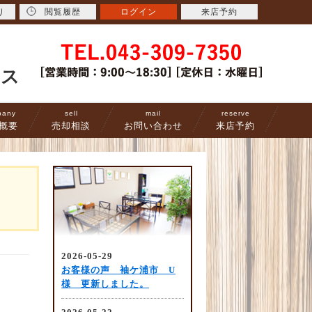
り
閲覧履歴
ログイン
来店予約
ース
pany
sell
mail
reserve
概要
売却相談
お問い合わせ
来店予約