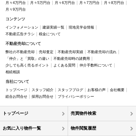
月々4万円台
月々5万円台
月々6万円台
月々7万円台
月々8万円台
月々9万円台
コンテンツ
インフォメーション
建築実績一覧
現地見学会情報
不動産広告チラシ
税金について
不動産売却について
弊社の不動産売却
売却査定
不動産売却実績
不動産売却の流れ
「仲介」と「買取」の違い
不動産売却時の諸費用
少しでも高く売るポイント
よくある質問
仲介手数料について
相続相談
当社について
トップページ
スタッフ紹介
スタッフブログ
お客様の声
会社概要
総合お問合せ
採用お問合せ
プライバシーポリシー
トップページ
売買物件検索
お気に入り物件一覧
物件閲覧履歴