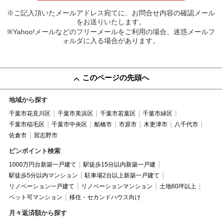
※ご記入頂いたメールアドレス宛てに、お問合せ内容の確認メール
をお送りいたします。
※Yahoo!メールなどのフリーメールをご利用の場合、迷惑メールフ
ォルダに入る場合があります。
このページの先頭へ
地域から探す
千葉市花見川区
千葉市美浜区
千葉市若葉区
千葉市緑区
千葉市稲毛区
千葉市中央区
船橋市
市原市
木更津市
八千代市
佐倉市
習志野市
ピンポイント検索
1000万円台新築一戸建て
駅徒歩15分以内新築一戸建
駅徒歩5分以内マンション
駐車場2台以上新築一戸建て
リノベーション一戸建て
リノベーションマンション
土地60坪以上
ペット可マンション
移住・セカンドハウス向け
月々返済額から探す