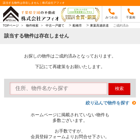
該当する物件は存在しません｜株式会社アフィオ
みつわ台
千葉南
>
>
TOPページ
>
物件検索
>
中古一戸建て
船橋市
東葉高速鉄道
ご成約済み
該当する物件は存在しません
お探しの物件はご成約済みとなっております。
下記にて再建策をお願いたします。
検索
絞り込んで物件を探す
ホームページに掲載されていない物件も
多数ございます。
お手数ですが、
会員登録フォームよりお問合せ下さい。