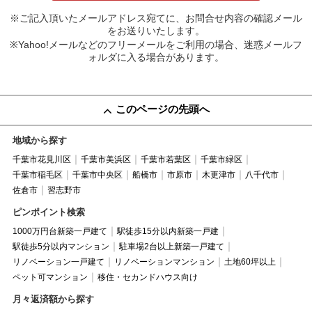
※ご記入頂いたメールアドレス宛てに、お問合せ内容の確認メール
をお送りいたします。
※Yahoo!メールなどのフリーメールをご利用の場合、迷惑メールフ
ォルダに入る場合があります。
このページの先頭へ
地域から探す
千葉市花見川区
千葉市美浜区
千葉市若葉区
千葉市緑区
千葉市稲毛区
千葉市中央区
船橋市
市原市
木更津市
八千代市
佐倉市
習志野市
ピンポイント検索
1000万円台新築一戸建て
駅徒歩15分以内新築一戸建
駅徒歩5分以内マンション
駐車場2台以上新築一戸建て
リノベーション一戸建て
リノベーションマンション
土地60坪以上
ペット可マンション
移住・セカンドハウス向け
月々返済額から探す