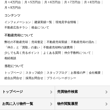
月々4万円台
月々5万円台
月々6万円台
月々7万円台
月々8万円台
月々9万円台
コンテンツ
インフォメーション
建築実績一覧
現地見学会情報
不動産広告チラシ
税金について
不動産売却について
弊社の不動産売却
売却査定
不動産売却実績
不動産売却の流れ
「仲介」と「買取」の違い
不動産売却時の諸費用
少しでも高く売るポイント
よくある質問
仲介手数料について
相続相談
当社について
トップページ
スタッフ紹介
スタッフブログ
お客様の声
会社概要
総合お問合せ
採用お問合せ
プライバシーポリシー
トップページ
売買物件検索
お気に入り物件一覧
物件閲覧履歴