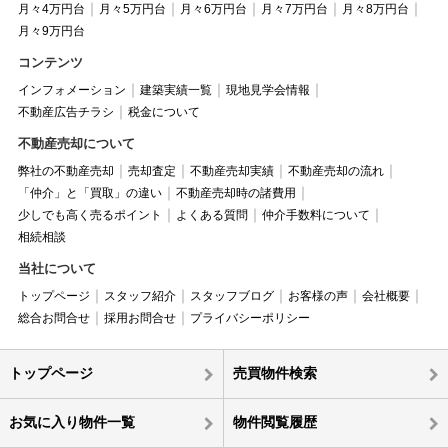
月々4万円台
月々5万円台
月々6万円台
月々7万円台
月々8万円台
月々9万円台
コンテンツ
インフォメーション
建築実績一覧
現地見学会情報
不動産広告チラシ
税金について
不動産売却について
弊社の不動産売却
売却査定
不動産売却実績
不動産売却の流れ
「仲介」と「買取」の違い
不動産売却時の諸費用
少しでも高く売るポイント
よくある質問
仲介手数料について
相続相談
当社について
トップページ
スタッフ紹介
スタッフブログ
お客様の声
会社概要
総合お問合せ
採用お問合せ
プライバシーポリシー
トップページ
売買物件検索
お気に入り物件一覧
物件閲覧履歴