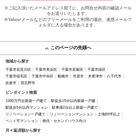
※ご記入頂いたメールアドレス宛てに、お問合せ内容の確認メール
をお送りいたします。
※Yahoo!メールなどのフリーメールをご利用の場合、迷惑メールフ
ォルダに入る場合があります。
このページの先頭へ
地域から探す
千葉市花見川区
千葉市美浜区
千葉市若葉区
千葉市緑区
千葉市稲毛区
千葉市中央区
船橋市
市原市
木更津市
八千代市
佐倉市
習志野市
ピンポイント検索
1000万円台新築一戸建て
駅徒歩15分以内新築一戸建
駅徒歩5分以内マンション
駐車場2台以上新築一戸建て
リノベーション一戸建て
リノベーションマンション
土地60坪以上
ペット可マンション
移住・セカンドハウス向け
月々返済額から探す