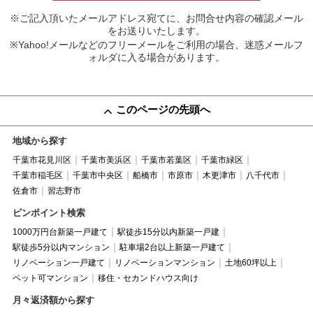
※ご記入頂いたメールアドレス宛てに、お問合せ内容の確認メール
をお送りいたします。
※Yahoo!メールなどのフリーメールをご利用の場合、迷惑メールフ
ォルダに入る場合があります。
このページの先頭へ
地域から探す
千葉市花見川区
千葉市美浜区
千葉市若葉区
千葉市緑区
千葉市稲毛区
千葉市中央区
船橋市
市原市
木更津市
八千代市
佐倉市
習志野市
ピンポイント検索
1000万円台新築一戸建て
駅徒歩15分以内新築一戸建
駅徒歩5分以内マンション
駐車場2台以上新築一戸建て
リノベーション一戸建て
リノベーションマンション
土地60坪以上
ペット可マンション
移住・セカンドハウス向け
月々返済額から探す