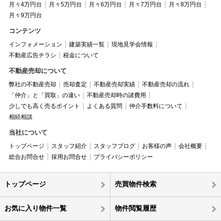
月々4万円台
月々5万円台
月々6万円台
月々7万円台
月々8万円台
月々9万円台
コンテンツ
インフォメーション
建築実績一覧
現地見学会情報
不動産広告チラシ
税金について
不動産売却について
弊社の不動産売却
売却査定
不動産売却実績
不動産売却の流れ
「仲介」と「買取」の違い
不動産売却時の諸費用
少しでも高く売るポイント
よくある質問
仲介手数料について
相続相談
当社について
トップページ
スタッフ紹介
スタッフブログ
お客様の声
会社概要
総合お問合せ
採用お問合せ
プライバシーポリシー
トップページ
売買物件検索
お気に入り物件一覧
物件閲覧履歴