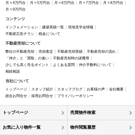
月々4万円台
月々5万円台
月々6万円台
月々7万円台
月々8万円台
月々9万円台
コンテンツ
インフォメーション
建築実績一覧
現地見学会情報
不動産広告チラシ
税金について
不動産売却について
弊社の不動産売却
売却査定
不動産売却実績
不動産売却の流れ
「仲介」と「買取」の違い
不動産売却時の諸費用
少しでも高く売るポイント
よくある質問
仲介手数料について
相続相談
当社について
トップページ
スタッフ紹介
スタッフブログ
お客様の声
会社概要
総合お問合せ
採用お問合せ
プライバシーポリシー
トップページ
売買物件検索
お気に入り物件一覧
物件閲覧履歴