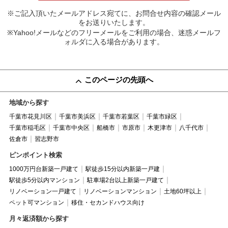
※ご記入頂いたメールアドレス宛てに、お問合せ内容の確認メール
をお送りいたします。
※Yahoo!メールなどのフリーメールをご利用の場合、迷惑メールフ
ォルダに入る場合があります。
このページの先頭へ
地域から探す
千葉市花見川区
千葉市美浜区
千葉市若葉区
千葉市緑区
千葉市稲毛区
千葉市中央区
船橋市
市原市
木更津市
八千代市
佐倉市
習志野市
ピンポイント検索
1000万円台新築一戸建て
駅徒歩15分以内新築一戸建
駅徒歩5分以内マンション
駐車場2台以上新築一戸建て
リノベーション一戸建て
リノベーションマンション
土地60坪以上
ペット可マンション
移住・セカンドハウス向け
月々返済額から探す