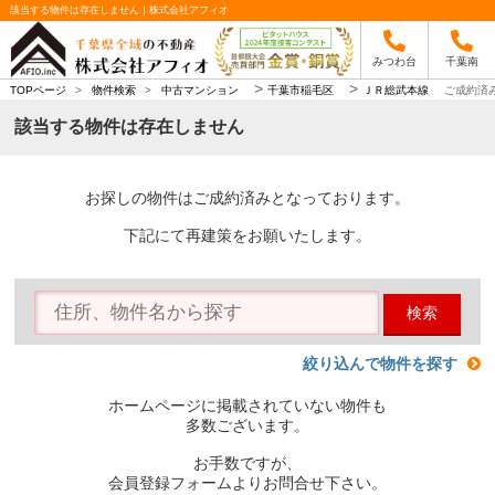
該当する物件は存在しません｜株式会社アフィオ
みつわ台
千葉南
>
>
TOPページ
>
物件検索
>
中古マンション
千葉市稲毛区
ＪＲ総武本線
ご成約済
該当する物件は存在しません
お探しの物件はご成約済みとなっております。
下記にて再建策をお願いたします。
検索
絞り込んで物件を探す
ホームページに掲載されていない物件も
多数ございます。
お手数ですが、
会員登録フォームよりお問合せ下さい。