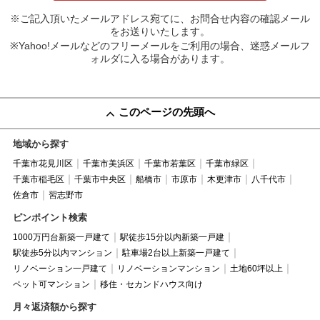
※ご記入頂いたメールアドレス宛てに、お問合せ内容の確認メール
をお送りいたします。
※Yahoo!メールなどのフリーメールをご利用の場合、迷惑メールフ
ォルダに入る場合があります。
このページの先頭へ
地域から探す
千葉市花見川区
千葉市美浜区
千葉市若葉区
千葉市緑区
千葉市稲毛区
千葉市中央区
船橋市
市原市
木更津市
八千代市
佐倉市
習志野市
ピンポイント検索
1000万円台新築一戸建て
駅徒歩15分以内新築一戸建
駅徒歩5分以内マンション
駐車場2台以上新築一戸建て
リノベーション一戸建て
リノベーションマンション
土地60坪以上
ペット可マンション
移住・セカンドハウス向け
月々返済額から探す