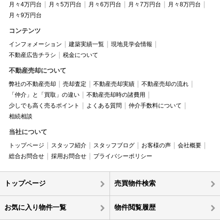
月々4万円台
月々5万円台
月々6万円台
月々7万円台
月々8万円台
月々9万円台
コンテンツ
インフォメーション
建築実績一覧
現地見学会情報
不動産広告チラシ
税金について
不動産売却について
弊社の不動産売却
売却査定
不動産売却実績
不動産売却の流れ
「仲介」と「買取」の違い
不動産売却時の諸費用
少しでも高く売るポイント
よくある質問
仲介手数料について
相続相談
当社について
トップページ
スタッフ紹介
スタッフブログ
お客様の声
会社概要
総合お問合せ
採用お問合せ
プライバシーポリシー
トップページ
売買物件検索
お気に入り物件一覧
物件閲覧履歴