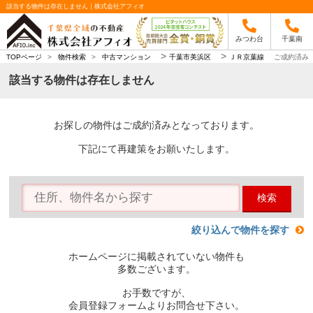
該当する物件は存在しません｜株式会社アフィオ
みつわ台
千葉南
>
>
TOPページ
>
物件検索
>
中古マンション
千葉市美浜区
ＪＲ京葉線
ご成約済み
該当する物件は存在しません
お探しの物件はご成約済みとなっております。
下記にて再建策をお願いたします。
検索
絞り込んで物件を探す
ホームページに掲載されていない物件も
多数ございます。
お手数ですが、
会員登録フォームよりお問合せ下さい。