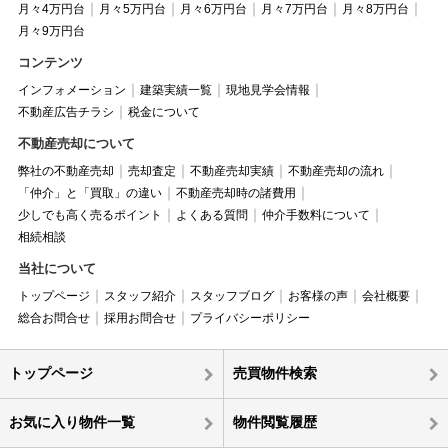
月々4万円台
月々5万円台
月々6万円台
月々7万円台
月々8万円台
月々9万円台
コンテンツ
インフォメーション
建築実績一覧
現地見学会情報
不動産広告チラシ
税金について
不動産売却について
弊社の不動産売却
売却査定
不動産売却実績
不動産売却の流れ
「仲介」と「買取」の違い
不動産売却時の諸費用
少しでも高く売るポイント
よくある質問
仲介手数料について
相続相談
当社について
トップページ
スタッフ紹介
スタッフブログ
お客様の声
会社概要
総合お問合せ
採用お問合せ
プライバシーポリシー
トップページ
売買物件検索
お気に入り物件一覧
物件閲覧履歴