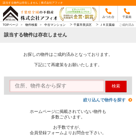
該当する物件は存在しません｜株式会社アフィオ
みつわ台
千葉南
>
>
TOPページ
>
物件検索
>
中古マンション
千葉市美浜区
ＪＲ京葉線
ご成約済み
該当する物件は存在しません
お探しの物件はご成約済みとなっております。
下記にて再建策をお願いたします。
検索
絞り込んで物件を探す
ホームページに掲載されていない物件も
多数ございます。
お手数ですが、
会員登録フォームよりお問合せ下さい。