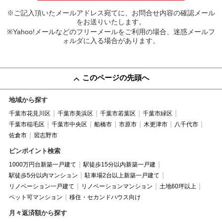
※ご記入頂いたメールアドレス宛てに、お問合せ内容の確認メール
をお送りいたします。
※Yahoo!メールなどのフリーメールをご利用の場合、迷惑メールフ
ォルダに入る場合があります。
このページの先頭へ
地域から探す
千葉市花見川区
千葉市美浜区
千葉市若葉区
千葉市緑区
千葉市稲毛区
千葉市中央区
船橋市
市原市
木更津市
八千代市
佐倉市
習志野市
ピンポイント検索
1000万円台新築一戸建て
駅徒歩15分以内新築一戸建
駅徒歩5分以内マンション
駐車場2台以上新築一戸建て
リノベーション一戸建て
リノベーションマンション
土地60坪以上
ペット可マンション
移住・セカンドハウス向け
月々返済額から探す