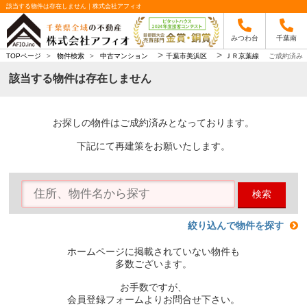
該当する物件は存在しません｜株式会社アフィオ
みつわ台
千葉南
>
>
TOPページ
>
物件検索
>
中古マンション
千葉市美浜区
ＪＲ京葉線
ご成約済み
該当する物件は存在しません
お探しの物件はご成約済みとなっております。
下記にて再建策をお願いたします。
検索
絞り込んで物件を探す
ホームページに掲載されていない物件も
多数ございます。
お手数ですが、
会員登録フォームよりお問合せ下さい。