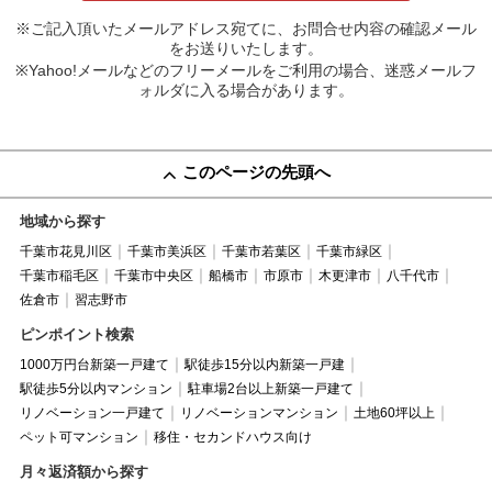
※ご記入頂いたメールアドレス宛てに、お問合せ内容の確認メール
をお送りいたします。
※Yahoo!メールなどのフリーメールをご利用の場合、迷惑メールフ
ォルダに入る場合があります。
このページの先頭へ
地域から探す
千葉市花見川区
千葉市美浜区
千葉市若葉区
千葉市緑区
千葉市稲毛区
千葉市中央区
船橋市
市原市
木更津市
八千代市
佐倉市
習志野市
ピンポイント検索
1000万円台新築一戸建て
駅徒歩15分以内新築一戸建
駅徒歩5分以内マンション
駐車場2台以上新築一戸建て
リノベーション一戸建て
リノベーションマンション
土地60坪以上
ペット可マンション
移住・セカンドハウス向け
月々返済額から探す