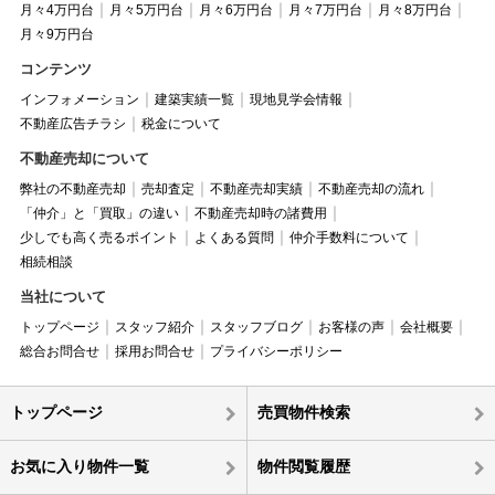
月々4万円台
月々5万円台
月々6万円台
月々7万円台
月々8万円台
月々9万円台
コンテンツ
インフォメーション
建築実績一覧
現地見学会情報
不動産広告チラシ
税金について
不動産売却について
弊社の不動産売却
売却査定
不動産売却実績
不動産売却の流れ
「仲介」と「買取」の違い
不動産売却時の諸費用
少しでも高く売るポイント
よくある質問
仲介手数料について
相続相談
当社について
トップページ
スタッフ紹介
スタッフブログ
お客様の声
会社概要
総合お問合せ
採用お問合せ
プライバシーポリシー
トップページ
売買物件検索
お気に入り物件一覧
物件閲覧履歴