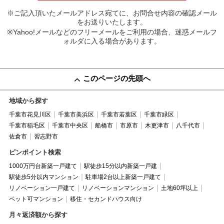
※ご記入頂いたメールアドレス宛てに、お問合せ内容の確認メール
をお送りいたします。
※Yahoo!メールなどのフリーメールをご利用の場合、迷惑メールフ
ォルダに入る場合があります。
このページの先頭へ
地域から探す
千葉市花見川区
千葉市美浜区
千葉市若葉区
千葉市緑区
千葉市稲毛区
千葉市中央区
船橋市
市原市
木更津市
八千代市
佐倉市
習志野市
ピンポイント検索
1000万円台新築一戸建て
駅徒歩15分以内新築一戸建
駅徒歩5分以内マンション
駐車場2台以上新築一戸建て
リノベーション一戸建て
リノベーションマンション
土地60坪以上
ペット可マンション
移住・セカンドハウス向け
月々返済額から探す