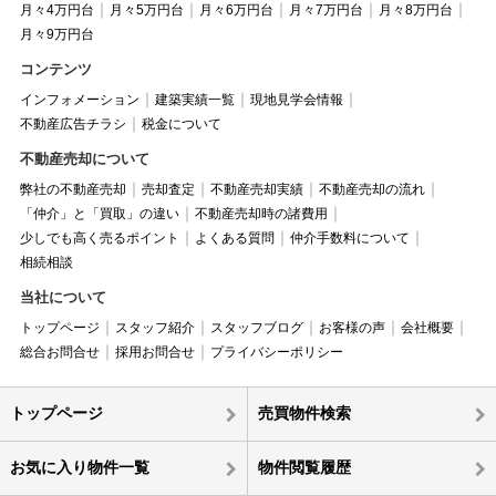
月々4万円台
月々5万円台
月々6万円台
月々7万円台
月々8万円台
月々9万円台
コンテンツ
インフォメーション
建築実績一覧
現地見学会情報
不動産広告チラシ
税金について
不動産売却について
弊社の不動産売却
売却査定
不動産売却実績
不動産売却の流れ
「仲介」と「買取」の違い
不動産売却時の諸費用
少しでも高く売るポイント
よくある質問
仲介手数料について
相続相談
当社について
トップページ
スタッフ紹介
スタッフブログ
お客様の声
会社概要
総合お問合せ
採用お問合せ
プライバシーポリシー
トップページ
売買物件検索
お気に入り物件一覧
物件閲覧履歴