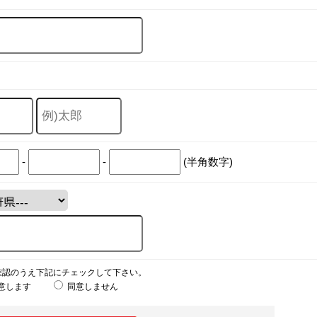
-
-
(半角数字)
確認のうえ下記にチェックして下さい。
意します
同意しません