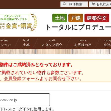
物件検索
お気に入
土地
戸建
建築注文
トータルにプロデュ
nsion
land
staff
voice
com
ンション
土地
スタッフ紹介
お客様の声
会社
物件はご成約済みとなっております。
に掲載されていない物件も多数ございます。
、会員登録フォームよりお問合せ下さい。
アドレスはログインに使用します。