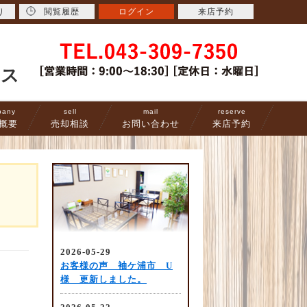
り
閲覧履歴
ログイン
来店予約
ース
pany
sell
mail
reserve
概要
売却相談
お問い合わせ
来店予約