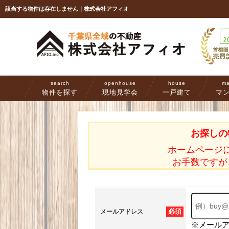
該当する物件は存在しません｜株式会社アフィオ
search
openhouse
house
ma
物件を探す
現地見学会
一戸建て
マ
お探しの
ホームページ
お手数ですが
必須
メールアドレス
※メール