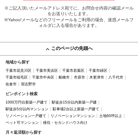
※ご記入頂いたメールアドレス宛てに、お問合せ内容の確認メール
をお送りいたします。
※Yahoo!メールなどのフリーメールをご利用の場合、迷惑メールフ
ォルダに入る場合があります。
このページの先頭へ
地域から探す
千葉市花見川区
千葉市美浜区
千葉市若葉区
千葉市緑区
千葉市稲毛区
千葉市中央区
船橋市
市原市
木更津市
八千代市
佐倉市
習志野市
ピンポイント検索
1000万円台新築一戸建て
駅徒歩15分以内新築一戸建
駅徒歩5分以内マンション
駐車場2台以上新築一戸建て
リノベーション一戸建て
リノベーションマンション
土地60坪以上
ペット可マンション
移住・セカンドハウス向け
月々返済額から探す