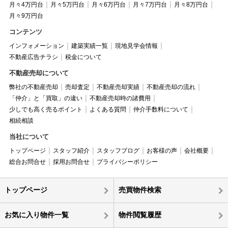
月々4万円台
月々5万円台
月々6万円台
月々7万円台
月々8万円台
月々9万円台
コンテンツ
インフォメーション
建築実績一覧
現地見学会情報
不動産広告チラシ
税金について
不動産売却について
弊社の不動産売却
売却査定
不動産売却実績
不動産売却の流れ
「仲介」と「買取」の違い
不動産売却時の諸費用
少しでも高く売るポイント
よくある質問
仲介手数料について
相続相談
当社について
トップページ
スタッフ紹介
スタッフブログ
お客様の声
会社概要
総合お問合せ
採用お問合せ
プライバシーポリシー
トップページ
売買物件検索
お気に入り物件一覧
物件閲覧履歴