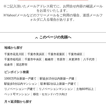
※ご記入頂いたメールアドレス宛てに、お問合せ内容の確認メール
をお送りいたします。
※Yahoo!メールなどのフリーメールをご利用の場合、迷惑メールフ
ォルダに入る場合があります。
このページの先頭へ
地域から探す
千葉市花見川区
千葉市美浜区
千葉市若葉区
千葉市緑区
千葉市稲毛区
千葉市中央区
船橋市
市原市
木更津市
八千代市
佐倉市
習志野市
ピンポイント検索
1000万円台新築一戸建て
駅徒歩15分以内新築一戸建
駅徒歩5分以内マンション
駐車場2台以上新築一戸建て
リノベーション一戸建て
リノベーションマンション
土地60坪以上
ペット可マンション
移住・セカンドハウス向け
月々返済額から探す