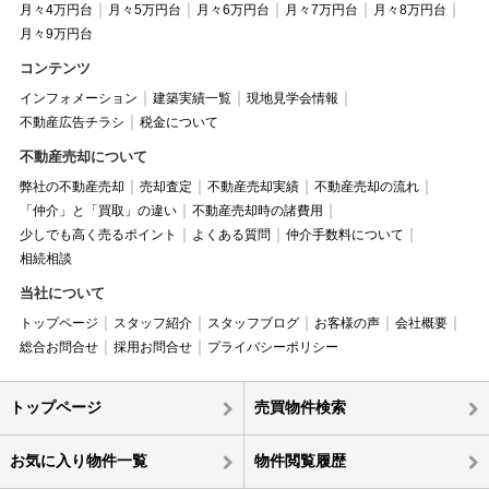
月々4万円台
月々5万円台
月々6万円台
月々7万円台
月々8万円台
月々9万円台
コンテンツ
インフォメーション
建築実績一覧
現地見学会情報
不動産広告チラシ
税金について
不動産売却について
弊社の不動産売却
売却査定
不動産売却実績
不動産売却の流れ
「仲介」と「買取」の違い
不動産売却時の諸費用
少しでも高く売るポイント
よくある質問
仲介手数料について
相続相談
当社について
トップページ
スタッフ紹介
スタッフブログ
お客様の声
会社概要
総合お問合せ
採用お問合せ
プライバシーポリシー
トップページ
売買物件検索
お気に入り物件一覧
物件閲覧履歴