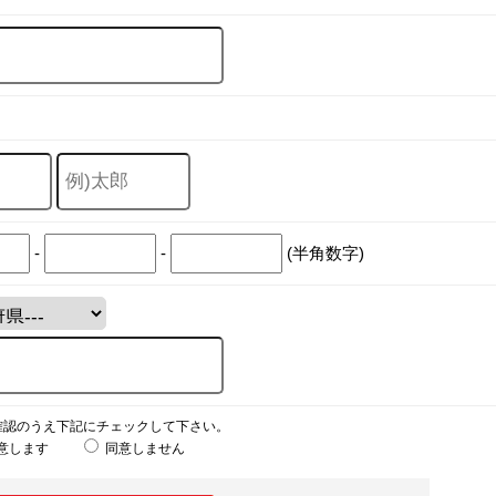
-
-
(半角数字)
確認のうえ下記にチェックして下さい。
意します
同意しません