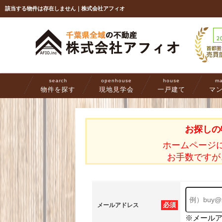
該当する物件は存在しません｜株式会社アフィオ
search
openhouse
house
ma
物件を探す
現地見学会
一戸建て
マ
お探しの
ホームページ
お手数ですが
必須
メールアドレス
※メール