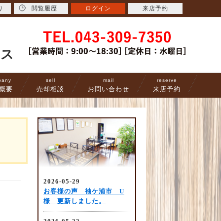
り
閲覧履歴
ログイン
来店予約
ース
pany
sell
mail
reserve
概要
売却相談
お問い合わせ
来店予約