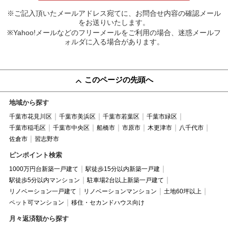
※ご記入頂いたメールアドレス宛てに、お問合せ内容の確認メール
をお送りいたします。
※Yahoo!メールなどのフリーメールをご利用の場合、迷惑メールフ
ォルダに入る場合があります。
このページの先頭へ
地域から探す
千葉市花見川区
千葉市美浜区
千葉市若葉区
千葉市緑区
千葉市稲毛区
千葉市中央区
船橋市
市原市
木更津市
八千代市
佐倉市
習志野市
ピンポイント検索
1000万円台新築一戸建て
駅徒歩15分以内新築一戸建
駅徒歩5分以内マンション
駐車場2台以上新築一戸建て
リノベーション一戸建て
リノベーションマンション
土地60坪以上
ペット可マンション
移住・セカンドハウス向け
月々返済額から探す