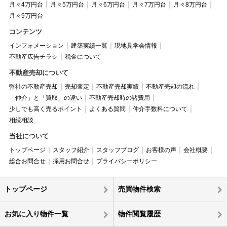
月々4万円台
月々5万円台
月々6万円台
月々7万円台
月々8万円台
月々9万円台
コンテンツ
インフォメーション
建築実績一覧
現地見学会情報
不動産広告チラシ
税金について
不動産売却について
弊社の不動産売却
売却査定
不動産売却実績
不動産売却の流れ
「仲介」と「買取」の違い
不動産売却時の諸費用
少しでも高く売るポイント
よくある質問
仲介手数料について
相続相談
当社について
トップページ
スタッフ紹介
スタッフブログ
お客様の声
会社概要
総合お問合せ
採用お問合せ
プライバシーポリシー
トップページ
売買物件検索
お気に入り物件一覧
物件閲覧履歴