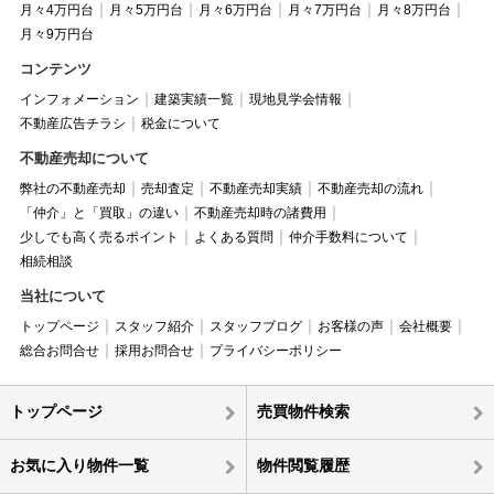
月々4万円台
月々5万円台
月々6万円台
月々7万円台
月々8万円台
月々9万円台
コンテンツ
インフォメーション
建築実績一覧
現地見学会情報
不動産広告チラシ
税金について
不動産売却について
弊社の不動産売却
売却査定
不動産売却実績
不動産売却の流れ
「仲介」と「買取」の違い
不動産売却時の諸費用
少しでも高く売るポイント
よくある質問
仲介手数料について
相続相談
当社について
トップページ
スタッフ紹介
スタッフブログ
お客様の声
会社概要
総合お問合せ
採用お問合せ
プライバシーポリシー
トップページ
売買物件検索
お気に入り物件一覧
物件閲覧履歴