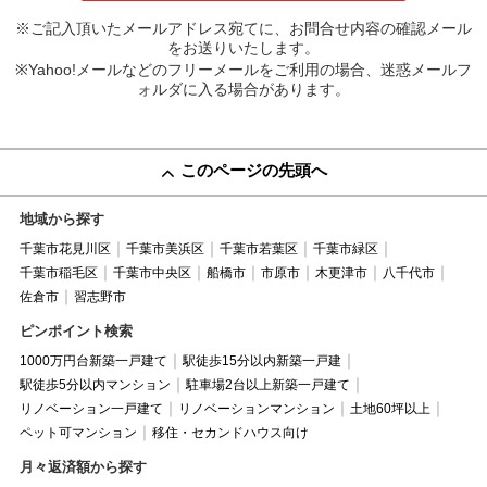
※ご記入頂いたメールアドレス宛てに、お問合せ内容の確認メール
をお送りいたします。
※Yahoo!メールなどのフリーメールをご利用の場合、迷惑メールフ
ォルダに入る場合があります。
このページの先頭へ
地域から探す
千葉市花見川区
千葉市美浜区
千葉市若葉区
千葉市緑区
千葉市稲毛区
千葉市中央区
船橋市
市原市
木更津市
八千代市
佐倉市
習志野市
ピンポイント検索
1000万円台新築一戸建て
駅徒歩15分以内新築一戸建
駅徒歩5分以内マンション
駐車場2台以上新築一戸建て
リノベーション一戸建て
リノベーションマンション
土地60坪以上
ペット可マンション
移住・セカンドハウス向け
月々返済額から探す