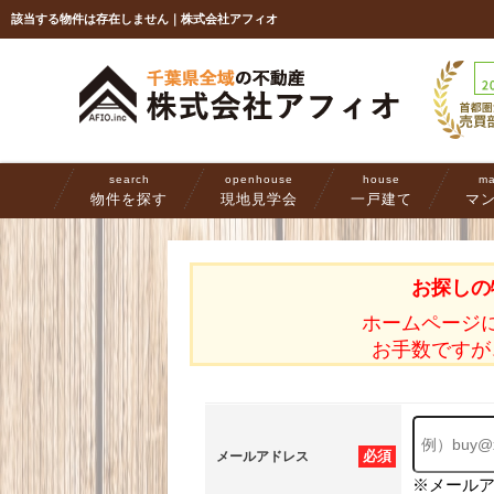
該当する物件は存在しません｜株式会社アフィオ
search
openhouse
house
ma
物件を探す
現地見学会
一戸建て
マ
お探しの
ホームページ
お手数ですが
必須
メールアドレス
※メール