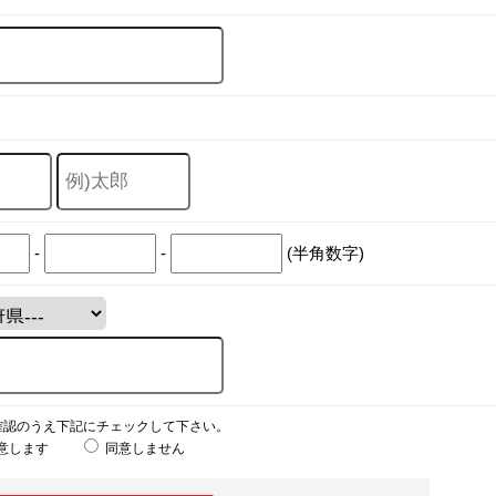
-
-
(半角数字)
確認のうえ下記にチェックして下さい。
意します
同意しません