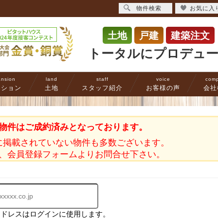
物件検索
お気に入
土地
戸建
建築注文
トータルにプロデュ
nsion
land
staff
voice
com
ンション
土地
スタッフ紹介
お客様の声
会社
物件はご成約済みとなっております。
に掲載されていない物件も多数ございます。
、会員登録フォームよりお問合せ下さい。
アドレスはログインに使用します。