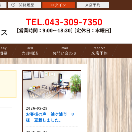
り
閲覧履歴
ログイン
来店予約
ース
pany
sell
mail
reserve
概要
売却相談
お問い合わせ
来店予約