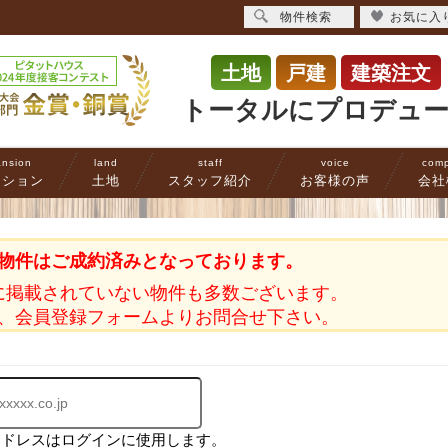
物件検索
お気に入
土地
戸建
建築注文
トータルにプロデュ
nsion
land
staff
voice
com
ンション
土地
スタッフ紹介
お客様の声
会社
物件はご成約済みとなっております。
に掲載されていない物件も多数ございます。
、会員登録フォームよりお問合せ下さい。
アドレスはログインに使用します。