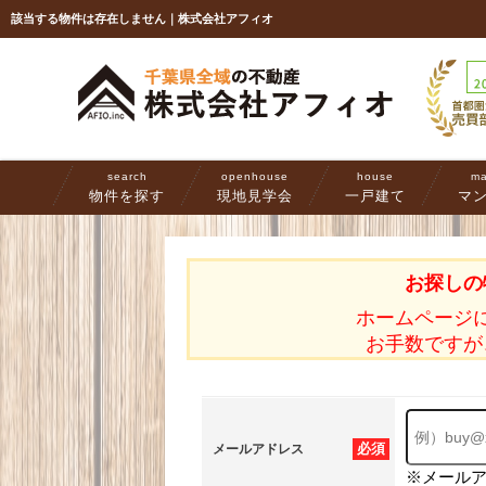
該当する物件は存在しません｜株式会社アフィオ
search
openhouse
house
ma
物件を探す
現地見学会
一戸建て
マ
お探しの
ホームページ
お手数ですが
必須
メールアドレス
※メール