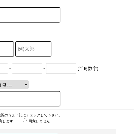
-
-
(半角数字)
確認のうえ下記にチェックして下さい。
意します
同意しません