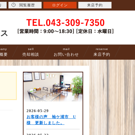
り
閲覧履歴
ログイン
来店予約
ース
pany
sell
mail
reserve
概要
売却相談
お問い合わせ
来店予約