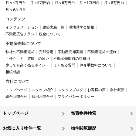
月々4万円台
月々5万円台
月々6万円台
月々7万円台
月々8万円台
月々9万円台
コンテンツ
インフォメーション
建築実績一覧
現地見学会情報
不動産広告チラシ
税金について
不動産売却について
弊社の不動産売却
売却査定
不動産売却実績
不動産売却の流れ
「仲介」と「買取」の違い
不動産売却時の諸費用
少しでも高く売るポイント
よくある質問
仲介手数料について
相続相談
当社について
トップページ
スタッフ紹介
スタッフブログ
お客様の声
会社概要
総合お問合せ
採用お問合せ
プライバシーポリシー
トップページ
売買物件検索
お気に入り物件一覧
物件閲覧履歴