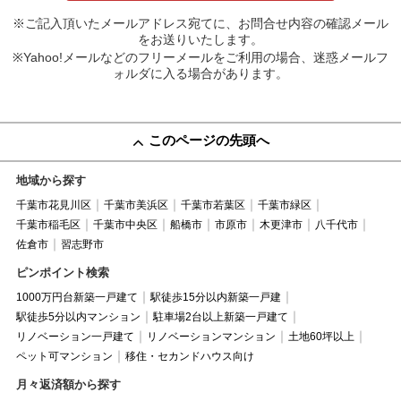
※ご記入頂いたメールアドレス宛てに、お問合せ内容の確認メール
をお送りいたします。
※Yahoo!メールなどのフリーメールをご利用の場合、迷惑メールフ
ォルダに入る場合があります。
このページの先頭へ
地域から探す
千葉市花見川区
千葉市美浜区
千葉市若葉区
千葉市緑区
千葉市稲毛区
千葉市中央区
船橋市
市原市
木更津市
八千代市
佐倉市
習志野市
ピンポイント検索
1000万円台新築一戸建て
駅徒歩15分以内新築一戸建
駅徒歩5分以内マンション
駐車場2台以上新築一戸建て
リノベーション一戸建て
リノベーションマンション
土地60坪以上
ペット可マンション
移住・セカンドハウス向け
月々返済額から探す