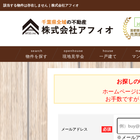
該当する物件は存在しません｜株式会社アフィオ
search
openhouse
house
ma
物件を探す
現地見学会
一戸建て
マ
お探しの
ホームページ
お手数ですが
必須
メールアドレス
※メール