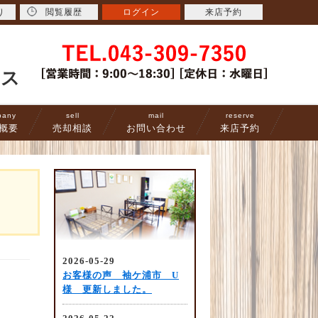
り
閲覧履歴
ログイン
来店予約
ース
pany
sell
mail
reserve
概要
売却相談
お問い合わせ
来店予約