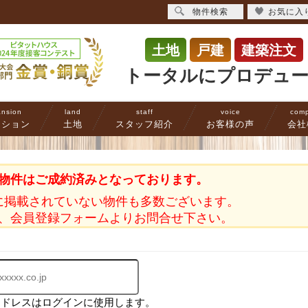
物件検索
お気に入
土地
戸建
建築注文
トータルにプロデュ
nsion
land
staff
voice
com
ンション
土地
スタッフ紹介
お客様の声
会社
物件はご成約済みとなっております。
に掲載されていない物件も多数ございます。
、会員登録フォームよりお問合せ下さい。
アドレスはログインに使用します。