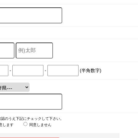
-
-
(半角数字)
確認のうえ下記にチェックして下さい。
意します
同意しません