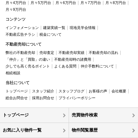
月々4万円台
月々5万円台
月々6万円台
月々7万円台
月々8万円台
月々9万円台
コンテンツ
インフォメーション
建築実績一覧
現地見学会情報
不動産広告チラシ
税金について
不動産売却について
弊社の不動産売却
売却査定
不動産売却実績
不動産売却の流れ
「仲介」と「買取」の違い
不動産売却時の諸費用
少しでも高く売るポイント
よくある質問
仲介手数料について
相続相談
当社について
トップページ
スタッフ紹介
スタッフブログ
お客様の声
会社概要
総合お問合せ
採用お問合せ
プライバシーポリシー
トップページ
売買物件検索
お気に入り物件一覧
物件閲覧履歴