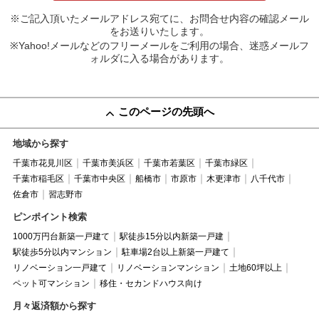
※ご記入頂いたメールアドレス宛てに、お問合せ内容の確認メール
をお送りいたします。
※Yahoo!メールなどのフリーメールをご利用の場合、迷惑メールフ
ォルダに入る場合があります。
このページの先頭へ
地域から探す
千葉市花見川区
千葉市美浜区
千葉市若葉区
千葉市緑区
千葉市稲毛区
千葉市中央区
船橋市
市原市
木更津市
八千代市
佐倉市
習志野市
ピンポイント検索
1000万円台新築一戸建て
駅徒歩15分以内新築一戸建
駅徒歩5分以内マンション
駐車場2台以上新築一戸建て
リノベーション一戸建て
リノベーションマンション
土地60坪以上
ペット可マンション
移住・セカンドハウス向け
月々返済額から探す