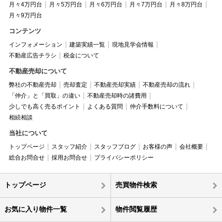
月々4万円台
月々5万円台
月々6万円台
月々7万円台
月々8万円台
月々9万円台
コンテンツ
インフォメーション
建築実績一覧
現地見学会情報
不動産広告チラシ
税金について
不動産売却について
弊社の不動産売却
売却査定
不動産売却実績
不動産売却の流れ
「仲介」と「買取」の違い
不動産売却時の諸費用
少しでも高く売るポイント
よくある質問
仲介手数料について
相続相談
当社について
トップページ
スタッフ紹介
スタッフブログ
お客様の声
会社概要
総合お問合せ
採用お問合せ
プライバシーポリシー
トップページ
売買物件検索
お気に入り物件一覧
物件閲覧履歴