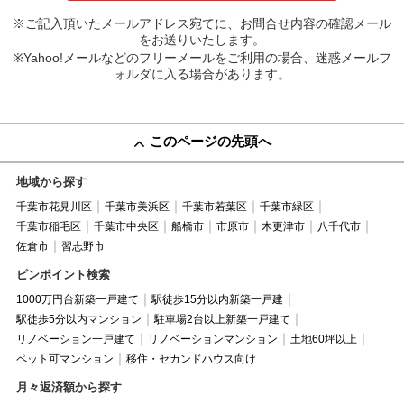
※ご記入頂いたメールアドレス宛てに、お問合せ内容の確認メール
をお送りいたします。
※Yahoo!メールなどのフリーメールをご利用の場合、迷惑メールフ
ォルダに入る場合があります。
このページの先頭へ
地域から探す
千葉市花見川区
千葉市美浜区
千葉市若葉区
千葉市緑区
千葉市稲毛区
千葉市中央区
船橋市
市原市
木更津市
八千代市
佐倉市
習志野市
ピンポイント検索
1000万円台新築一戸建て
駅徒歩15分以内新築一戸建
駅徒歩5分以内マンション
駐車場2台以上新築一戸建て
リノベーション一戸建て
リノベーションマンション
土地60坪以上
ペット可マンション
移住・セカンドハウス向け
月々返済額から探す