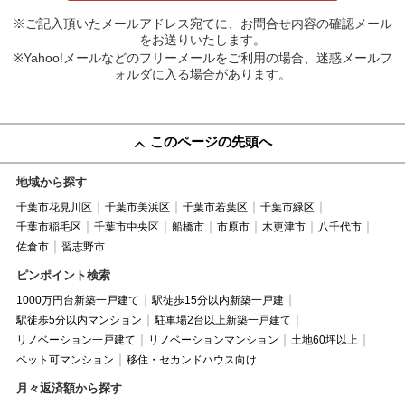
※ご記入頂いたメールアドレス宛てに、お問合せ内容の確認メール
をお送りいたします。
※Yahoo!メールなどのフリーメールをご利用の場合、迷惑メールフ
ォルダに入る場合があります。
このページの先頭へ
地域から探す
千葉市花見川区
千葉市美浜区
千葉市若葉区
千葉市緑区
千葉市稲毛区
千葉市中央区
船橋市
市原市
木更津市
八千代市
佐倉市
習志野市
ピンポイント検索
1000万円台新築一戸建て
駅徒歩15分以内新築一戸建
駅徒歩5分以内マンション
駐車場2台以上新築一戸建て
リノベーション一戸建て
リノベーションマンション
土地60坪以上
ペット可マンション
移住・セカンドハウス向け
月々返済額から探す