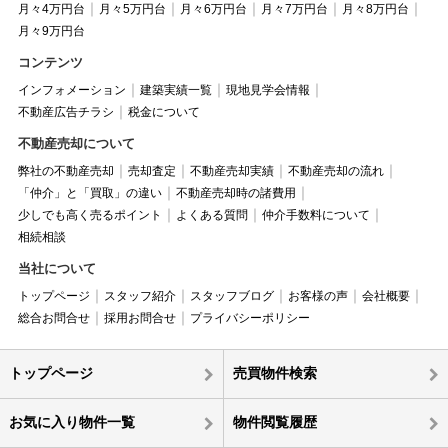
月々4万円台
月々5万円台
月々6万円台
月々7万円台
月々8万円台
月々9万円台
コンテンツ
インフォメーション
建築実績一覧
現地見学会情報
不動産広告チラシ
税金について
不動産売却について
弊社の不動産売却
売却査定
不動産売却実績
不動産売却の流れ
「仲介」と「買取」の違い
不動産売却時の諸費用
少しでも高く売るポイント
よくある質問
仲介手数料について
相続相談
当社について
トップページ
スタッフ紹介
スタッフブログ
お客様の声
会社概要
総合お問合せ
採用お問合せ
プライバシーポリシー
トップページ
売買物件検索
お気に入り物件一覧
物件閲覧履歴