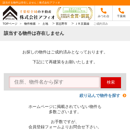
該当する物件は存在しません｜株式会社アフィオ
みつわ台
千葉南
>
>
TOPページ
>
物件検索
>
土地
習志野市
ＪＲ京葉線
ご成約済み
該当する物件は存在しません
お探しの物件はご成約済みとなっております。
下記にて再建策をお願いたします。
検索
絞り込んで物件を探す
ホームページに掲載されていない物件も
多数ございます。
お手数ですが、
会員登録フォームよりお問合せ下さい。