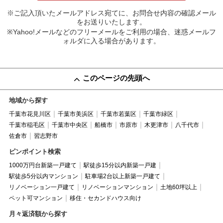
※ご記入頂いたメールアドレス宛てに、お問合せ内容の確認メール
をお送りいたします。
※Yahoo!メールなどのフリーメールをご利用の場合、迷惑メールフ
ォルダに入る場合があります。
このページの先頭へ
地域から探す
千葉市花見川区
千葉市美浜区
千葉市若葉区
千葉市緑区
千葉市稲毛区
千葉市中央区
船橋市
市原市
木更津市
八千代市
佐倉市
習志野市
ピンポイント検索
1000万円台新築一戸建て
駅徒歩15分以内新築一戸建
駅徒歩5分以内マンション
駐車場2台以上新築一戸建て
リノベーション一戸建て
リノベーションマンション
土地60坪以上
ペット可マンション
移住・セカンドハウス向け
月々返済額から探す