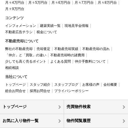
月々4万円台
月々5万円台
月々6万円台
月々7万円台
月々8万円台
月々9万円台
コンテンツ
インフォメーション
建築実績一覧
現地見学会情報
不動産広告チラシ
税金について
不動産売却について
弊社の不動産売却
売却査定
不動産売却実績
不動産売却の流れ
「仲介」と「買取」の違い
不動産売却時の諸費用
少しでも高く売るポイント
よくある質問
仲介手数料について
相続相談
当社について
トップページ
スタッフ紹介
スタッフブログ
お客様の声
会社概要
総合お問合せ
採用お問合せ
プライバシーポリシー
トップページ
売買物件検索
お気に入り物件一覧
物件閲覧履歴