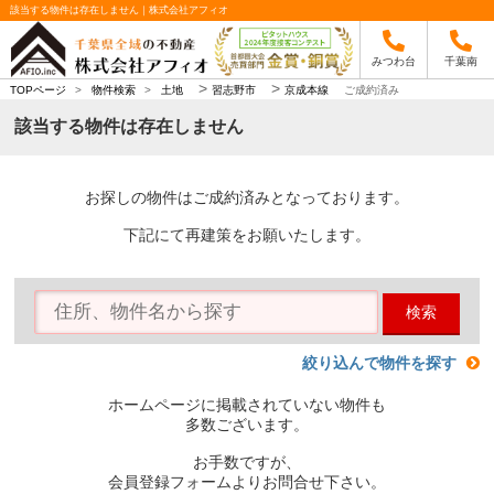
該当する物件は存在しません｜株式会社アフィオ
みつわ台
千葉南
>
>
TOPページ
>
物件検索
>
土地
習志野市
京成本線
ご成約済み
該当する物件は存在しません
お探しの物件はご成約済みとなっております。
下記にて再建策をお願いたします。
検索
絞り込んで物件を探す
ホームページに掲載されていない物件も
多数ございます。
お手数ですが、
会員登録フォームよりお問合せ下さい。