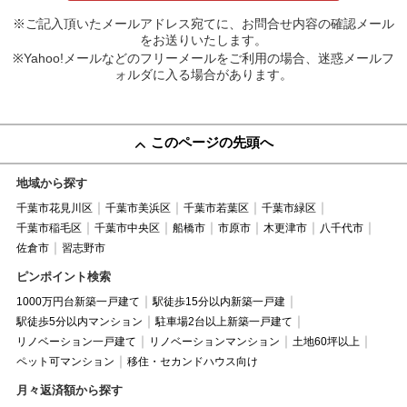
※ご記入頂いたメールアドレス宛てに、お問合せ内容の確認メール
をお送りいたします。
※Yahoo!メールなどのフリーメールをご利用の場合、迷惑メールフ
ォルダに入る場合があります。
このページの先頭へ
地域から探す
千葉市花見川区
千葉市美浜区
千葉市若葉区
千葉市緑区
千葉市稲毛区
千葉市中央区
船橋市
市原市
木更津市
八千代市
佐倉市
習志野市
ピンポイント検索
1000万円台新築一戸建て
駅徒歩15分以内新築一戸建
駅徒歩5分以内マンション
駐車場2台以上新築一戸建て
リノベーション一戸建て
リノベーションマンション
土地60坪以上
ペット可マンション
移住・セカンドハウス向け
月々返済額から探す