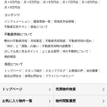
月々4万円台
月々5万円台
月々6万円台
月々7万円台
月々8万円台
月々9万円台
コンテンツ
インフォメーション
建築実績一覧
現地見学会情報
不動産広告チラシ
税金について
不動産売却について
弊社の不動産売却
売却査定
不動産売却実績
不動産売却の流れ
「仲介」と「買取」の違い
不動産売却時の諸費用
少しでも高く売るポイント
よくある質問
仲介手数料について
相続相談
当社について
トップページ
スタッフ紹介
スタッフブログ
お客様の声
会社概要
総合お問合せ
採用お問合せ
プライバシーポリシー
トップページ
売買物件検索
お気に入り物件一覧
物件閲覧履歴