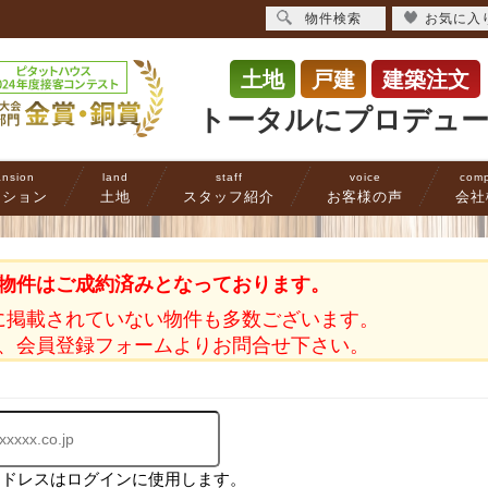
物件検索
お気に入
土地
戸建
建築注文
トータルにプロデュ
nsion
land
staff
voice
com
ンション
土地
スタッフ紹介
お客様の声
会社
物件はご成約済みとなっております。
に掲載されていない物件も多数ございます。
、会員登録フォームよりお問合せ下さい。
アドレスはログインに使用します。