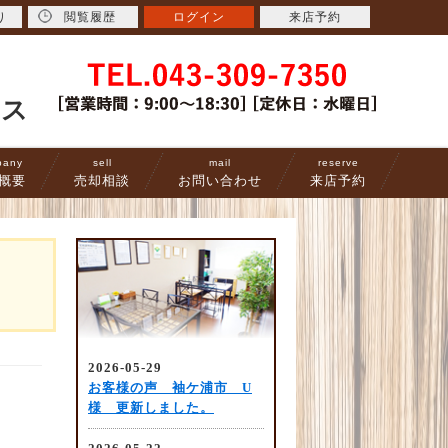
り
閲覧履歴
ログイン
来店予約
ース
pany
sell
mail
reserve
概要
売却相談
お問い合わせ
来店予約