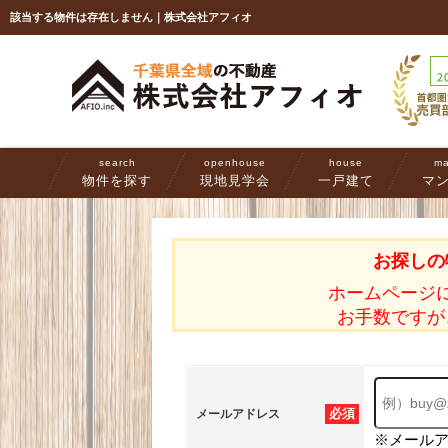
該当する物件は存在しません｜株式会社アフィオ
search
openhouse
house
ma
物件を探す
現地見学会
一戸建て
マ
お探しの
ホームページ
お手数ですが
必須
メールアドレス
※メール