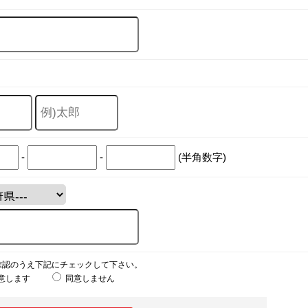
-
-
(半角数字)
確認のうえ下記にチェックして下さい。
意します
同意しません