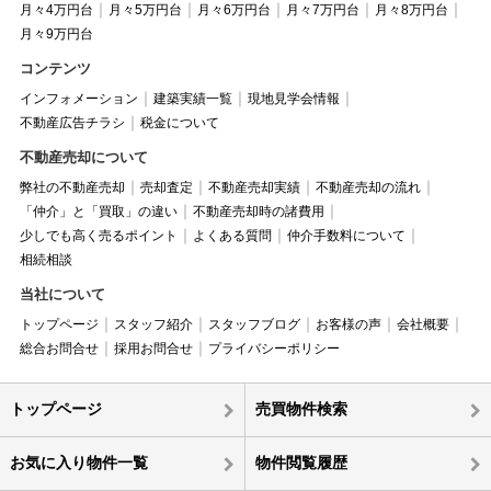
月々4万円台
月々5万円台
月々6万円台
月々7万円台
月々8万円台
月々9万円台
コンテンツ
インフォメーション
建築実績一覧
現地見学会情報
不動産広告チラシ
税金について
不動産売却について
弊社の不動産売却
売却査定
不動産売却実績
不動産売却の流れ
「仲介」と「買取」の違い
不動産売却時の諸費用
少しでも高く売るポイント
よくある質問
仲介手数料について
相続相談
当社について
トップページ
スタッフ紹介
スタッフブログ
お客様の声
会社概要
総合お問合せ
採用お問合せ
プライバシーポリシー
トップページ
売買物件検索
お気に入り物件一覧
物件閲覧履歴