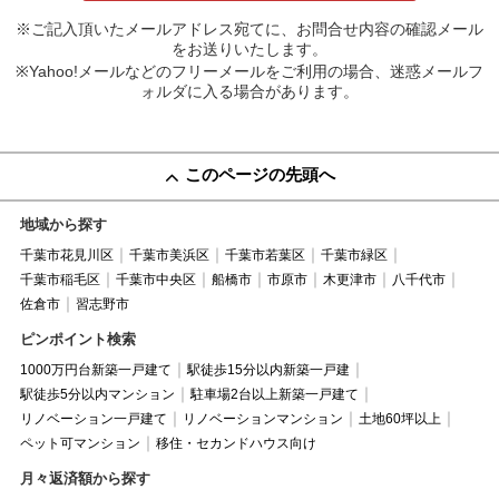
※ご記入頂いたメールアドレス宛てに、お問合せ内容の確認メール
をお送りいたします。
※Yahoo!メールなどのフリーメールをご利用の場合、迷惑メールフ
ォルダに入る場合があります。
このページの先頭へ
地域から探す
千葉市花見川区
千葉市美浜区
千葉市若葉区
千葉市緑区
千葉市稲毛区
千葉市中央区
船橋市
市原市
木更津市
八千代市
佐倉市
習志野市
ピンポイント検索
1000万円台新築一戸建て
駅徒歩15分以内新築一戸建
駅徒歩5分以内マンション
駐車場2台以上新築一戸建て
リノベーション一戸建て
リノベーションマンション
土地60坪以上
ペット可マンション
移住・セカンドハウス向け
月々返済額から探す