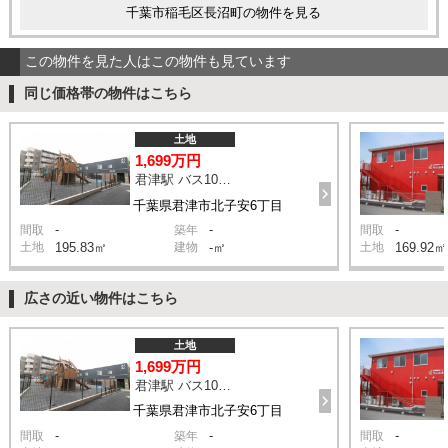
千葉市稲毛区長沼町の物件を見る
この物件を見た人はこの物件も見ています
同じ価格帯の物件はこちら
土地
1,699万円
君津駅 バス10分 停歩5分
千葉県君津市北子安6丁目
-
-
-
間取
築年
間取
土地
195.83㎡
建物
-㎡
土地
169.92㎡
広さの近い物件はこちら
土地
1,699万円
君津駅 バス10分 停歩5分
千葉県君津市北子安6丁目
-
-
-
間取
築年
間取