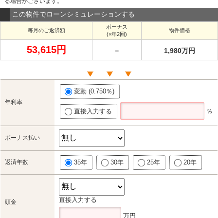
る場合がございます。
この物件でローンシミュレーションする
ボーナス
毎月のご返済額
物件価格
(×年2回)
53,615円
－
1,980万円
変動 (0.750％)
年利率
直接入力する
％
ボーナス払い
返済年数
35年
30年
25年
20年
直接入力する
頭金
万円