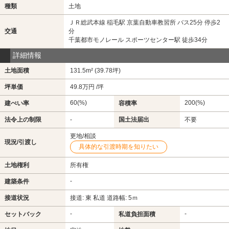
種類
土地
ＪＲ総武本線 稲毛駅 京葉自動車教習所 バス25分 停歩2
交通
分
千葉都市モノレール スポーツセンター駅 徒歩34分
詳細情報
土地面積
131.5m² (39.78坪)
坪単価
49.8万円 /坪
60(%)
200(%)
建ぺい率
容積率
法令上の制限
-
国土法届出
不要
更地/相談
現況/引渡し
具体的な引渡時期を知りたい
土地権利
所有権
-
建築条件
接道状況
接道: 東 私道 道路幅: 5ｍ
-
-
セットバック
私道負担面積