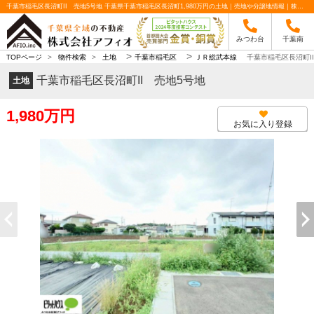
千葉市稲毛区長沼町II 売地5号地 千葉県千葉市稲毛区長沼町1,980万円の土地｜売地や分譲地情報｜株式会社アフィオ
みつわ台
千葉南
>
>
TOPページ
>
物件検索
>
土地
千葉市稲毛区
ＪＲ総武本線
千葉市稲毛区長沼町I
千葉市稲毛区長沼町II 売地5号地
土地
1,980万円
お気に入り登録