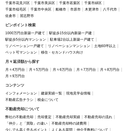
千葉市花見川区
千葉市美浜区
千葉市若葉区
千葉市緑区
千葉市稲毛区
千葉市中央区
船橋市
市原市
木更津市
八千代市
佐倉市
習志野市
ピンポイント検索
1000万円台新築一戸建て
駅徒歩15分以内新築一戸建
駅徒歩5分以内マンション
駐車場2台以上新築一戸建て
リノベーション一戸建て
リノベーションマンション
土地60坪以上
ペット可マンション
移住・セカンドハウス向け
月々返済額から探す
月々4万円台
月々5万円台
月々6万円台
月々7万円台
月々8万円台
月々9万円台
コンテンツ
インフォメーション
建築実績一覧
現地見学会情報
不動産広告チラシ
税金について
不動産売却について
弊社の不動産売却
売却査定
不動産売却実績
不動産売却の流れ
「仲介」と「買取」の違い
不動産売却時の諸費用
少しでも高く売るポイント
よくある質問
仲介手数料について