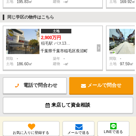
土地
195.83㎡
建物
-㎡
土地
169.92㎡
同じ学区の物件はこちら
土地
2,900万円
稲毛駅 バス13分 停歩8分
千葉県千葉市稲毛区長沼町
-
-
-
間取
築年
間取
土地
186.60㎡
建物
-㎡
土地
97.59㎡
電話で問合わせ
メールで問合せ
来店して資金相談
LINEで送る
お気に入りに登録する
メールで送る