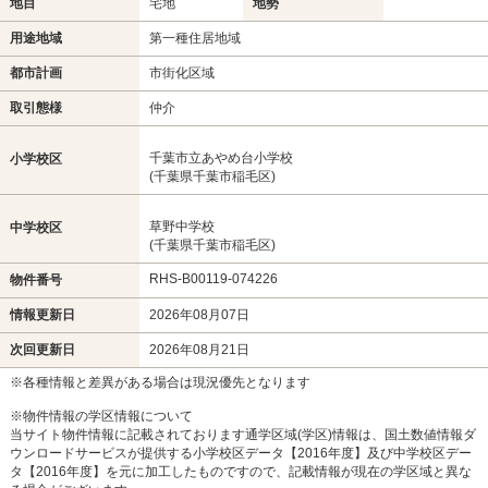
地目
宅地
地勢
用途地域
第一種住居地域
都市計画
市街化区域
取引態様
仲介
千葉市立あやめ台小学校
小学校区
(千葉県千葉市稲毛区)
草野中学校
中学校区
(千葉県千葉市稲毛区)
RHS-B00119-074226
物件番号
情報更新日
2026年08月07日
次回更新日
2026年08月21日
※各種情報と差異がある場合は現況優先となります
※物件情報の学区情報について
当サイト物件情報に記載されております通学区域(学区)情報は、国土数値情報ダ
ウンロードサービスが提供する小学校区データ【2016年度】及び中学校区デー
タ【2016年度】を元に加工したものですので、記載情報が現在の学区域と異な