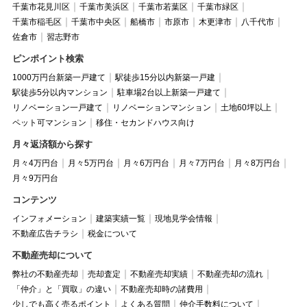
千葉市花見川区
千葉市美浜区
千葉市若葉区
千葉市緑区
千葉市稲毛区
千葉市中央区
船橋市
市原市
木更津市
八千代市
佐倉市
習志野市
ピンポイント検索
1000万円台新築一戸建て
駅徒歩15分以内新築一戸建
駅徒歩5分以内マンション
駐車場2台以上新築一戸建て
リノベーション一戸建て
リノベーションマンション
土地60坪以上
ペット可マンション
移住・セカンドハウス向け
月々返済額から探す
月々4万円台
月々5万円台
月々6万円台
月々7万円台
月々8万円台
月々9万円台
コンテンツ
インフォメーション
建築実績一覧
現地見学会情報
不動産広告チラシ
税金について
不動産売却について
弊社の不動産売却
売却査定
不動産売却実績
不動産売却の流れ
「仲介」と「買取」の違い
不動産売却時の諸費用
少しでも高く売るポイント
よくある質問
仲介手数料について