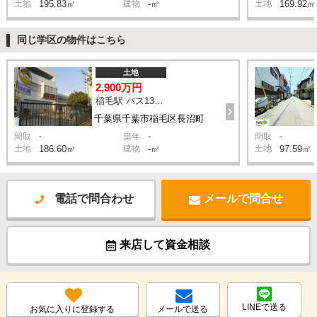
土地
195.83㎡
建物
-㎡
土地
169.92㎡
同じ学区の物件はこちら
土地
2,900万円
稲毛駅 バス13分 停歩8分
千葉県千葉市稲毛区長沼町
-
-
-
間取
築年
間取
土地
186.60㎡
建物
-㎡
土地
97.59㎡
電話で問合わせ
メールで問合せ
来店して資金相談
LINEで送る
お気に入りに登録する
メールで送る