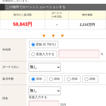
る場合がございます。
この物件でローンシミュレーションする
ボーナス
毎月のご返済額
物件価格
(×年2回)
59,843円
－
2,210万円
変動 (0.750％)
年利率
直接入力する
％
ボーナス払い
返済年数
35年
30年
25年
20年
直接入力する
頭金
万円