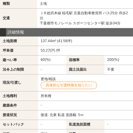
種類
土地
ＪＲ総武本線 稲毛駅 京葉自動車教習所 バス25分 停歩2
交通
分
千葉都市モノレール スポーツセンター駅 徒歩34分
詳細情報
土地面積
137.44m² (41.58坪)
坪単価
53.2万円 /坪
60(%)
200(%)
建ぺい率
容積率
法令上の制限
-
国土法届出
不要
更地/相談
現況/引渡し
具体的な引渡時期を知りたい
土地権利
所有権
-
建築条件
接道状況
接道: 北東 私道 道路幅: 5ｍ
-
-
セットバック
私道負担面積