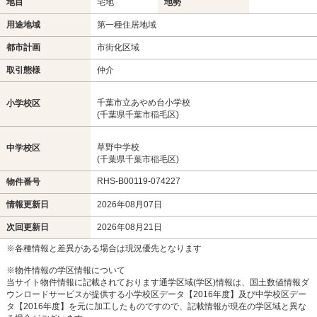
地目
宅地
地勢
用途地域
第一種住居地域
都市計画
市街化区域
取引態様
仲介
千葉市立あやめ台小学校
小学校区
(千葉県千葉市稲毛区)
草野中学校
中学校区
(千葉県千葉市稲毛区)
RHS-B00119-074227
物件番号
情報更新日
2026年08月07日
次回更新日
2026年08月21日
※各種情報と差異がある場合は現況優先となります
※物件情報の学区情報について
当サイト物件情報に記載されております通学区域(学区)情報は、国土数値情報ダ
ウンロードサービスが提供する小学校区データ【2016年度】及び中学校区デー
タ【2016年度】を元に加工したものですので、記載情報が現在の学区域と異な