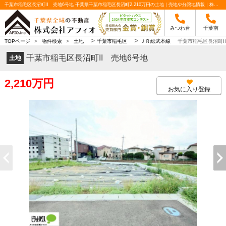
千葉市稲毛区長沼町II 売地6号地 千葉県千葉市稲毛区長沼町2,210万円の土地｜売地や分譲地情報｜株式会社アフィオ
みつわ台
千葉南
>
>
TOPページ
>
物件検索
>
土地
千葉市稲毛区
ＪＲ総武本線
千葉市稲毛区長沼町I
千葉市稲毛区長沼町II 売地6号地
土地
2,210万円
お気に入り登録