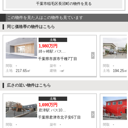
千葉市稲毛区長沼町の物件を見る
この物件を見た人はこの物件も見ています
同じ価格帯の物件はこちら
土地
1,980万円
姉ヶ崎駅 バス7分 停歩6分
千葉県市原市千種7丁目
-
-
-
間取
築年
間取
土地
217.65㎡
建物
-㎡
土地
194.25㎡
広さの近い物件はこちら
土地
1,699万円
君津駅 バス10分 停歩5分
千葉県君津市北子安6丁目
-
-
-
間取
築年
間取