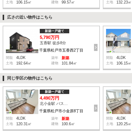
土地
106.15㎡
建物
99.57㎡
土地
132.23㎡
広さの近い物件はこちら
新築一戸建て
5,790万円
五香駅 徒歩8分
千葉県松戸市五香西2丁目
4LDK
4LDK
間取
築年
新築
間取
土地
192.64㎡
建物
101.84㎡
土地
106.15㎡
同じ学区の物件はこちら
新築一戸建て
4,490万円
北小金駅 バス9分 停歩1分
千葉県松戸市小金原8丁目
4LDK
4LDK
間取
築年
新築
間取
土地
120.31㎡
建物
100.6㎡
土地
120.25㎡