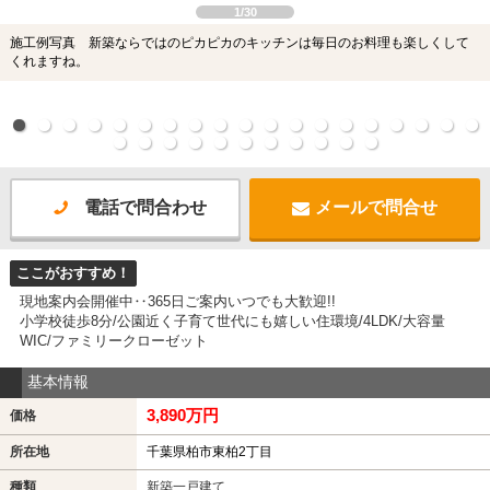
1/30
施工例写真 新築ならではのピカピカのキッチンは毎日のお料理も楽しくして
くれますね。
電話で問合わせ
メールで問合せ
ここがおすすめ！
現地案内会開催中‥365日ご案内いつでも大歓迎!!
小学校徒歩8分/公園近く子育て世代にも嬉しい住環境/4LDK/大容量
WIC/ファミリークローゼット
基本情報
3,890万円
価格
所在地
千葉県柏市東柏2丁目
種類
新築一戸建て