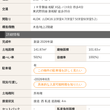
ＪＲ常磐線 柏駅 刈込 バス6分 停歩4分
交通
東武野田線 新柏駅 徒歩35分
間取り
4LDK（LDK16.1/洋室4.7/洋室7.5/洋室6/洋室5.2）
構造/階数
木造/地上2階建
詳細情報
完成年
新築 2026年築
土地面積
141.87m²
建物面積
101.63㎡
50(%)
100(%)
建ぺい率
容積率
有
駐車場
この物件の駐車場を詳しく見たい
-/2026年8月
現況/引渡し
具体的な入居可能時期を知りたい
土地権利
所有権
接道状況
接道: 西 私道 道路幅: 4ｍ
-
-
セットバック
私道負担面積