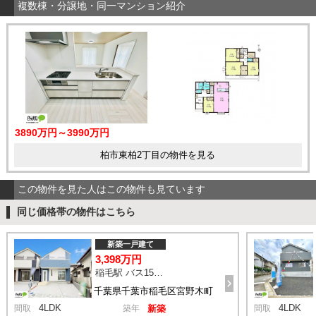
複数棟・分譲地・同一マンション紹介
3890万円～3990万円
柏市東柏2丁目の物件を見る
この物件を見た人はこの物件も見ています
同じ価格帯の物件はこちら
新築一戸建て
3,398万円
稲毛駅 バス15分 停歩3分
千葉県千葉市稲毛区宮野木町
4LDK
4LDK
間取
築年
新築
間取