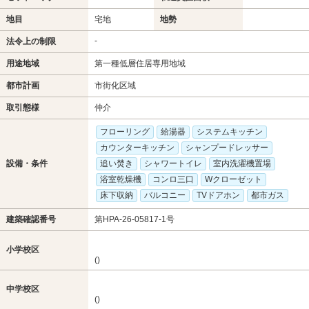
地目
宅地
地勢
-
法令上の制限
用途地域
第一種低層住居専用地域
都市計画
市街化区域
取引態様
仲介
フローリング
給湯器
システムキッチン
カウンターキッチン
シャンプードレッサー
設備・条件
追い焚き
シャワートイレ
室内洗濯機置場
浴室乾燥機
コンロ三口
Wクローゼット
床下収納
バルコニー
TVドアホン
都市ガス
建築確認番号
第HPA-26-05817-1号
小学校区
()
中学校区
()