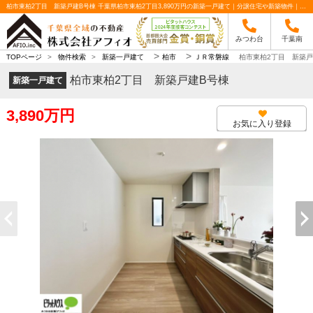
柏市東柏2丁目 新築戸建B号棟 千葉県柏市東柏2丁目3,890万円の新築一戸建て｜分譲住宅や新築物件｜株式会社アフィオ
みつわ台
千葉南
>
>
TOPページ
>
物件検索
>
新築一戸建て
柏市
ＪＲ常磐線
柏市東柏2丁目 新築戸
柏市東柏2丁目 新築戸建B号棟
新築一戸建て
3,890万円
お気に入り登録