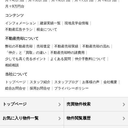
月々4万円台
月々5万円台
月々6万円台
月々7万円台
月々8万円台
月々9万円台
コンテンツ
インフォメーション
建築実績一覧
現地見学会情報
不動産広告チラシ
税金について
不動産売却について
弊社の不動産売却
売却査定
不動産売却実績
不動産売却の流れ
「仲介」と「買取」の違い
不動産売却時の諸費用
少しでも高く売るポイント
よくある質問
仲介手数料について
相続相談
当社について
トップページ
スタッフ紹介
スタッフブログ
お客様の声
会社概要
総合お問合せ
採用お問合せ
プライバシーポリシー
トップページ
売買物件検索
お気に入り物件一覧
物件閲覧履歴