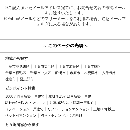
※ご記入頂いたメールアドレス宛てに、お問合せ内容の確認メール
をお送りいたします。
※Yahoo!メールなどのフリーメールをご利用の場合、迷惑メールフ
ォルダに入る場合があります。
このページの先頭へ
地域から探す
千葉市花見川区
千葉市美浜区
千葉市若葉区
千葉市緑区
千葉市稲毛区
千葉市中央区
船橋市
市原市
木更津市
八千代市
佐倉市
習志野市
ピンポイント検索
1000万円台新築一戸建て
駅徒歩15分以内新築一戸建
駅徒歩5分以内マンション
駐車場2台以上新築一戸建て
リノベーション一戸建て
リノベーションマンション
土地60坪以上
ペット可マンション
移住・セカンドハウス向け
月々返済額から探す