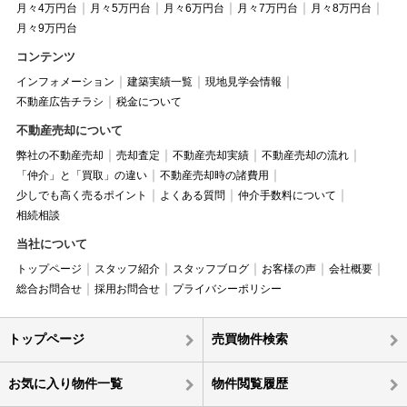
月々4万円台
月々5万円台
月々6万円台
月々7万円台
月々8万円台
月々9万円台
コンテンツ
インフォメーション
建築実績一覧
現地見学会情報
不動産広告チラシ
税金について
不動産売却について
弊社の不動産売却
売却査定
不動産売却実績
不動産売却の流れ
「仲介」と「買取」の違い
不動産売却時の諸費用
少しでも高く売るポイント
よくある質問
仲介手数料について
相続相談
当社について
トップページ
スタッフ紹介
スタッフブログ
お客様の声
会社概要
総合お問合せ
採用お問合せ
プライバシーポリシー
トップページ
売買物件検索
お気に入り物件一覧
物件閲覧履歴