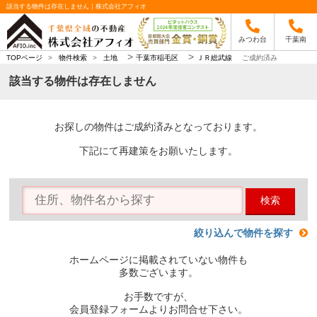
該当する物件は存在しません｜株式会社アフィオ
みつわ台
千葉南
>
>
TOPページ
>
物件検索
>
土地
千葉市稲毛区
ＪＲ総武線
ご成約済み
該当する物件は存在しません
お探しの物件はご成約済みとなっております。
下記にて再建策をお願いたします。
検索
絞り込んで物件を探す
ホームページに掲載されていない物件も
多数ございます。
お手数ですが、
会員登録フォームよりお問合せ下さい。