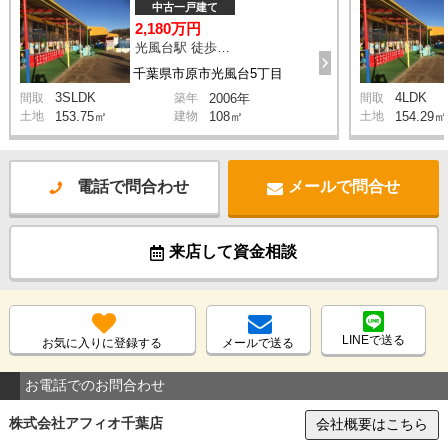
中古一戸建て
2,180万円
光風台駅 徒歩24分
千葉県市原市光風台5丁目
3SLDK
4LDK
間取
築年
2006年
間取
土地
153.75㎡
建物
108㎡
土地
154.29㎡
電話で問合わせ
メールで問合せ
来店して資金相談
LINEで送る
お気に入りに登録する
メールで送る
お電話でのお問合わせ
株式会社アフィオ千葉店
会社概要はこちら