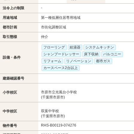
-
法令上の制限
用途地域
第一種低層住居専用地域
都市計画
市街化調整区域
取引態様
仲介
フローリング
給湯器
システムキッチン
シャンプードレッサー
床下収納
バルコニー
設備・条件
リフォーム
リノベーション
都市ガス
カースペース2台以上
建築確認番号
市原市立光風台小学校
小学校区
(千葉県市原市)
双葉中学校
中学校区
(千葉県市原市)
RHS-B00119-074276
物件番号