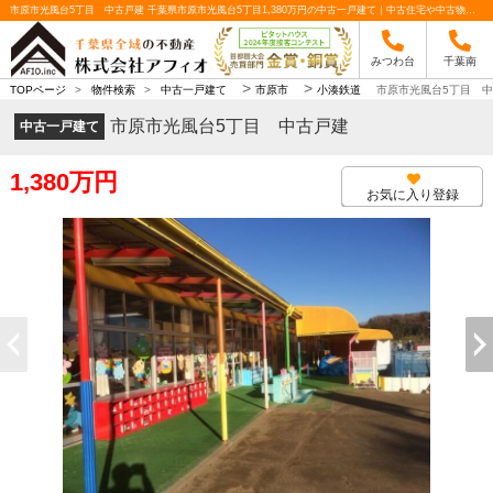
市原市光風台5丁目 中古戸建 千葉県市原市光風台5丁目1,380万円の中古一戸建て｜中古住宅や中古物件情報｜株式会社アフィオ
みつわ台
千葉南
>
>
TOPページ
>
物件検索
>
中古一戸建て
市原市
小湊鉄道
市原市光風台5丁目 
市原市光風台5丁目 中古戸建
中古一戸建て
1,380万円
お気に入り登録