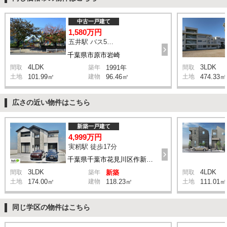
中古一戸建て
1,580万円
五井駅 バス5分 停歩7分
千葉県市原市岩崎
4LDK
3LDK
間取
築年
1991年
間取
土地
101.99㎡
建物
96.46㎡
土地
474.33㎡
広さの近い物件はこちら
新築一戸建て
4,999万円
実籾駅 徒歩17分
千葉県千葉市花見川区作新台5丁目
3LDK
4LDK
間取
築年
新築
間取
土地
174.00㎡
建物
118.23㎡
土地
111.01㎡
同じ学区の物件はこちら