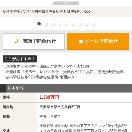
1/9
幼稚園型認定こども園光風台中央幼稚園 徒歩8分。 600m
電話で問合わせ
メールで問合せ
ここがおすすめ！
現地案内会開催中‥365日ご案内いつでも大歓迎!!
小湊鉄道『光風台』駅バス10分『光風台五丁目入口』停徒歩5分/光風
台小学校徒歩9分/閑静な住宅街/南西向き
基本情報
1,380万円
価格
所在地
千葉県市原市光風台5丁目
種類
中古一戸建て
小湊鉄道 光風台駅 光風台五丁目入口 バス10分 停歩5分
交通
ＪＲ内房線 姉ヶ崎駅 光風台五丁目入口 バス35分 停歩5