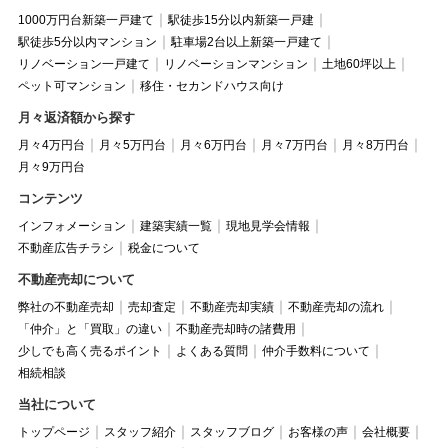
1000万円台新築一戸建て
駅徒歩15分以内新築一戸建
駅徒歩5分以内マンション
駐車場2台以上新築一戸建て
リノベーション一戸建て
リノベーションマンション
土地60坪以上
ペット可マンション
移住・セカンドハウス向け
月々返済額から探す
月々4万円台
月々5万円台
月々6万円台
月々7万円台
月々8万円台
月々9万円台
コンテンツ
インフォメーション
建築実績一覧
現地見学会情報
不動産広告チラシ
税金について
不動産売却について
弊社の不動産売却
売却査定
不動産売却実績
不動産売却の流れ
「仲介」と「買取」の違い
不動産売却時の諸費用
少しでも高く売るポイント
よくある質問
仲介手数料について
相続相談
当社について
トップページ
スタッフ紹介
スタッフブログ
お客様の声
会社概要