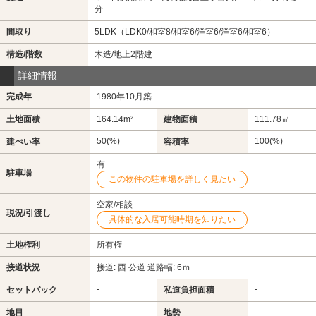
分
間取り
5LDK（LDK0/和室8/和室6/洋室6/洋室6/和室6）
構造/階数
木造/地上2階建
詳細情報
完成年
1980年10月築
土地面積
164.14m²
建物面積
111.78㎡
50(%)
100(%)
建ぺい率
容積率
有
駐車場
この物件の駐車場を詳しく見たい
空家/相談
現況/引渡し
具体的な入居可能時期を知りたい
土地権利
所有権
接道状況
接道: 西 公道 道路幅: 6ｍ
-
-
セットバック
私道負担面積
-
地目
地勢