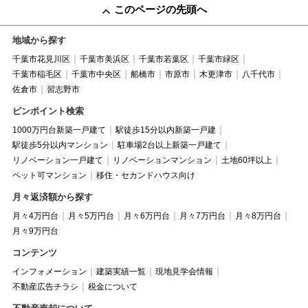
このページの先頭へ
地域から探す
千葉市花見川区
千葉市美浜区
千葉市若葉区
千葉市緑区
千葉市稲毛区
千葉市中央区
船橋市
市原市
木更津市
八千代市
佐倉市
習志野市
ピンポイント検索
1000万円台新築一戸建て
駅徒歩15分以内新築一戸建
駅徒歩5分以内マンション
駐車場2台以上新築一戸建て
リノベーション一戸建て
リノベーションマンション
土地60坪以上
ペット可マンション
移住・セカンドハウス向け
月々返済額から探す
月々4万円台
月々5万円台
月々6万円台
月々7万円台
月々8万円台
月々9万円台
コンテンツ
インフォメーション
建築実績一覧
現地見学会情報
不動産広告チラシ
税金について