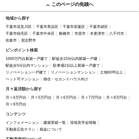
このページの先頭へ
地域から探す
千葉市花見川区
千葉市美浜区
千葉市若葉区
千葉市緑区
千葉市稲毛区
千葉市中央区
船橋市
市原市
木更津市
八千代市
佐倉市
習志野市
ピンポイント検索
1000万円台新築一戸建て
駅徒歩15分以内新築一戸建
駅徒歩5分以内マンション
駐車場2台以上新築一戸建て
リノベーション一戸建て
リノベーションマンション
土地60坪以上
ペット可マンション
移住・セカンドハウス向け
月々返済額から探す
月々4万円台
月々5万円台
月々6万円台
月々7万円台
月々8万円台
月々9万円台
コンテンツ
インフォメーション
建築実績一覧
現地見学会情報
不動産広告チラシ
税金について