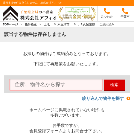
該当する物件は存在しません｜株式会社アフィオ
みつわ台
千葉南
>
>
TOPページ
>
物件検索
>
土地
木更津市
ＪＲ久留里線
ご成約済み
該当する物件は存在しません
お探しの物件はご成約済みとなっております。
下記にて再建策をお願いたします。
検索
絞り込んで物件を探す
ホームページに掲載されていない物件も
多数ございます。
お手数ですが、
会員登録フォームよりお問合せ下さい。