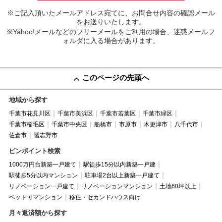
※ご記入頂いたメールアドレス宛てに、お問合せ内容の確認メール
をお送りいたします。
※Yahoo!メールなどのフリーメールをご利用の場合、迷惑メールフ
ォルダに入る場合があります。
このページの先頭へ
地域から探す
千葉市花見川区
千葉市美浜区
千葉市若葉区
千葉市緑区
千葉市稲毛区
千葉市中央区
船橋市
市原市
木更津市
八千代市
佐倉市
習志野市
ピンポイント検索
1000万円台新築一戸建て
駅徒歩15分以内新築一戸建
駅徒歩5分以内マンション
駐車場2台以上新築一戸建て
リノベーション一戸建て
リノベーションマンション
土地60坪以上
ペット可マンション
移住・セカンドハウス向け
月々返済額から探す