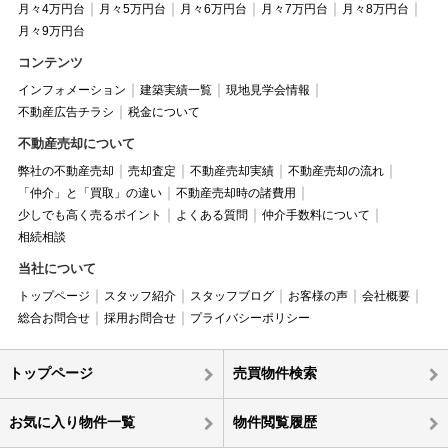
月々4万円台
月々5万円台
月々6万円台
月々7万円台
月々8万円台
月々9万円台
コンテンツ
インフォメーション
建築実績一覧
現地見学会情報
不動産広告チラシ
税金について
不動産売却について
弊社の不動産売却
売却査定
不動産売却実績
不動産売却の流れ
「仲介」と「買取」の違い
不動産売却時の諸費用
少しでも高く売るポイント
よくある質問
仲介手数料について
相続相談
当社について
トップページ
スタッフ紹介
スタッフブログ
お客様の声
会社概要
総合お問合せ
採用お問合せ
プライバシーポリシー
トップページ
売買物件検索
お気に入り物件一覧
物件閲覧履歴