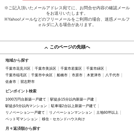
※ご記入頂いたメールアドレス宛てに、お問合せ内容の確認メール
をお送りいたします。
※Yahoo!メールなどのフリーメールをご利用の場合、迷惑メールフ
ォルダに入る場合があります。
このページの先頭へ
地域から探す
千葉市花見川区
千葉市美浜区
千葉市若葉区
千葉市緑区
千葉市稲毛区
千葉市中央区
船橋市
市原市
木更津市
八千代市
佐倉市
習志野市
ピンポイント検索
1000万円台新築一戸建て
駅徒歩15分以内新築一戸建
駅徒歩5分以内マンション
駐車場2台以上新築一戸建て
リノベーション一戸建て
リノベーションマンション
土地60坪以上
ペット可マンション
移住・セカンドハウス向け
月々返済額から探す