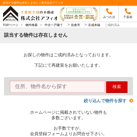
該当する物件は存在しません｜株式会社アフィオ
みつわ台
千葉南
>
>
TOPページ
>
物件検索
>
中古一戸建て
佐倉市
京成本線
ご成約済み
該当する物件は存在しません
お探しの物件はご成約済みとなっております。
下記にて再建策をお願いたします。
検索
絞り込んで物件を探す
ホームページに掲載されていない物件も
多数ございます。
お手数ですが、
会員登録フォームよりお問合せ下さい。