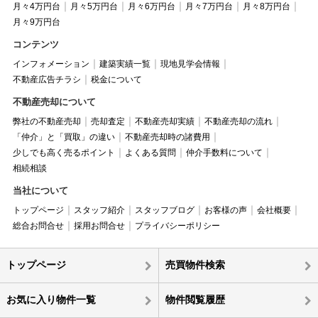
月々4万円台
月々5万円台
月々6万円台
月々7万円台
月々8万円台
月々9万円台
コンテンツ
インフォメーション
建築実績一覧
現地見学会情報
不動産広告チラシ
税金について
不動産売却について
弊社の不動産売却
売却査定
不動産売却実績
不動産売却の流れ
「仲介」と「買取」の違い
不動産売却時の諸費用
少しでも高く売るポイント
よくある質問
仲介手数料について
相続相談
当社について
トップページ
スタッフ紹介
スタッフブログ
お客様の声
会社概要
総合お問合せ
採用お問合せ
プライバシーポリシー
トップページ
売買物件検索
お気に入り物件一覧
物件閲覧履歴