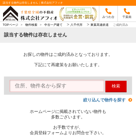
該当する物件は存在しません｜株式会社アフィオ
みつわ台
千葉南
>
>
TOPページ
>
物件検索
>
中古一戸建て
八千代市
東葉高速鉄道
ご成約済み
該当する物件は存在しません
お探しの物件はご成約済みとなっております。
下記にて再建策をお願いたします。
検索
絞り込んで物件を探す
ホームページに掲載されていない物件も
多数ございます。
お手数ですが、
会員登録フォームよりお問合せ下さい。