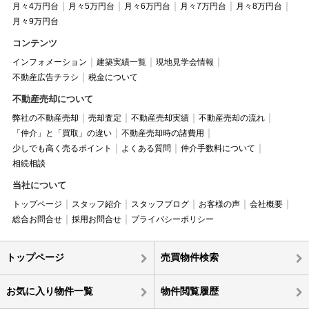
月々4万円台
月々5万円台
月々6万円台
月々7万円台
月々8万円台
月々9万円台
コンテンツ
インフォメーション
建築実績一覧
現地見学会情報
不動産広告チラシ
税金について
不動産売却について
弊社の不動産売却
売却査定
不動産売却実績
不動産売却の流れ
「仲介」と「買取」の違い
不動産売却時の諸費用
少しでも高く売るポイント
よくある質問
仲介手数料について
相続相談
当社について
トップページ
スタッフ紹介
スタッフブログ
お客様の声
会社概要
総合お問合せ
採用お問合せ
プライバシーポリシー
トップページ
売買物件検索
お気に入り物件一覧
物件閲覧履歴