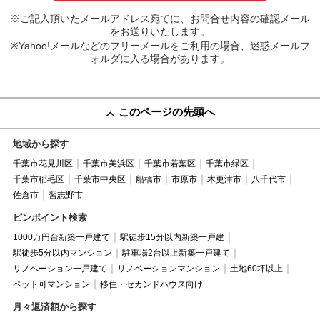
※ご記入頂いたメールアドレス宛てに、お問合せ内容の確認メール
をお送りいたします。
※Yahoo!メールなどのフリーメールをご利用の場合、迷惑メールフ
ォルダに入る場合があります。
このページの先頭へ
地域から探す
千葉市花見川区
千葉市美浜区
千葉市若葉区
千葉市緑区
千葉市稲毛区
千葉市中央区
船橋市
市原市
木更津市
八千代市
佐倉市
習志野市
ピンポイント検索
1000万円台新築一戸建て
駅徒歩15分以内新築一戸建
駅徒歩5分以内マンション
駐車場2台以上新築一戸建て
リノベーション一戸建て
リノベーションマンション
土地60坪以上
ペット可マンション
移住・セカンドハウス向け
月々返済額から探す