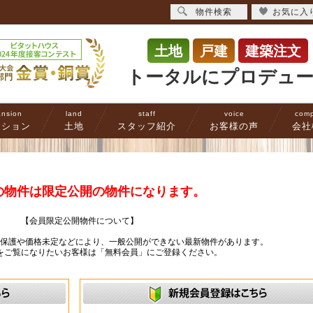
物件検索
お気に入
土地
戸建
建築注文
トータルにプロデュ
nsion
land
staff
voice
com
ンション
土地
スタッフ紹介
お客様の声
会社
の物件は限定公開の物件になります。
【会員限定公開物件について】
ー保護や価格未定などにより、一般公開ができない最新物件があります。
をご覧になりたいお客様は「無料会員」にご登録ください。