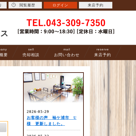
り
閲覧履歴
ログイン
来店予約
ース
pany
sell
mail
reserve
概要
売却相談
お問い合わせ
来店予約