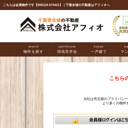
こちらは会員物件です【B00119-074421】｜千葉全域の不動産はアフィオへ
search
openhouse
house
ma
物件を探す
現地見学会
一戸建て
マ
こちら
当社は売主様のプライバシ
より多くの物件