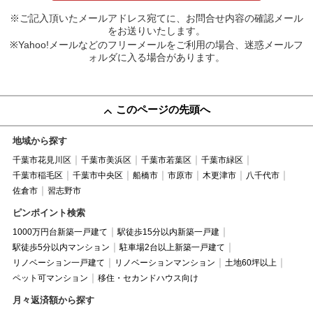
※ご記入頂いたメールアドレス宛てに、お問合せ内容の確認メール
をお送りいたします。
※Yahoo!メールなどのフリーメールをご利用の場合、迷惑メールフ
ォルダに入る場合があります。
このページの先頭へ
地域から探す
千葉市花見川区
千葉市美浜区
千葉市若葉区
千葉市緑区
千葉市稲毛区
千葉市中央区
船橋市
市原市
木更津市
八千代市
佐倉市
習志野市
ピンポイント検索
1000万円台新築一戸建て
駅徒歩15分以内新築一戸建
駅徒歩5分以内マンション
駐車場2台以上新築一戸建て
リノベーション一戸建て
リノベーションマンション
土地60坪以上
ペット可マンション
移住・セカンドハウス向け
月々返済額から探す