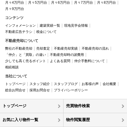
月々4万円台
月々5万円台
月々6万円台
月々7万円台
月々8万円台
月々9万円台
コンテンツ
インフォメーション
建築実績一覧
現地見学会情報
不動産広告チラシ
税金について
不動産売却について
弊社の不動産売却
売却査定
不動産売却実績
不動産売却の流れ
「仲介」と「買取」の違い
不動産売却時の諸費用
少しでも高く売るポイント
よくある質問
仲介手数料について
相続相談
当社について
トップページ
スタッフ紹介
スタッフブログ
お客様の声
会社概要
総合お問合せ
採用お問合せ
プライバシーポリシー
トップページ
売買物件検索
お気に入り物件一覧
物件閲覧履歴