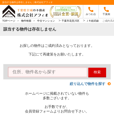
該当する物件は存在しません｜株式会社アフィオ
みつわ台
千葉南
>
>
TOPページ
>
物件検索
>
中古マンション
千葉市花見川区
ＪＲ総武線
ご成約済
該当する物件は存在しません
お探しの物件はご成約済みとなっております。
下記にて再建策をお願いたします。
検索
絞り込んで物件を探す
ホームページに掲載されていない物件も
多数ございます。
お手数ですが、
会員登録フォームよりお問合せ下さい。