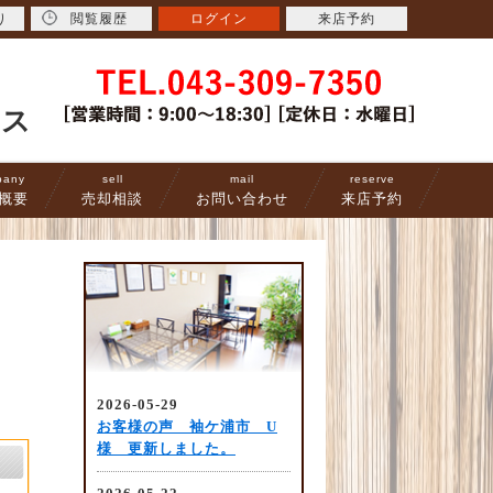
り
閲覧履歴
ログイン
来店予約
ース
pany
sell
mail
reserve
概要
売却相談
お問い合わせ
来店予約