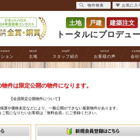
物件検索
お気に入
土地
戸建
建築注文
トータルにプロデュ
nsion
land
staff
voice
com
ンション
土地
スタッフ紹介
お客様の声
会社
の物件は限定公開の物件になります。
【会員限定公開物件について】
ー保護や価格未定などにより、一般公開ができない最新物件があります。
をご覧になりたいお客様は「無料会員」にご登録ください。