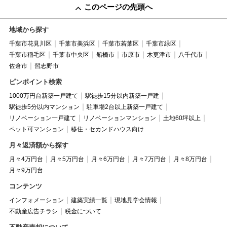
このページの先頭へ
地域から探す
千葉市花見川区
千葉市美浜区
千葉市若葉区
千葉市緑区
千葉市稲毛区
千葉市中央区
船橋市
市原市
木更津市
八千代市
佐倉市
習志野市
ピンポイント検索
1000万円台新築一戸建て
駅徒歩15分以内新築一戸建
駅徒歩5分以内マンション
駐車場2台以上新築一戸建て
リノベーション一戸建て
リノベーションマンション
土地60坪以上
ペット可マンション
移住・セカンドハウス向け
月々返済額から探す
月々4万円台
月々5万円台
月々6万円台
月々7万円台
月々8万円台
月々9万円台
コンテンツ
インフォメーション
建築実績一覧
現地見学会情報
不動産広告チラシ
税金について