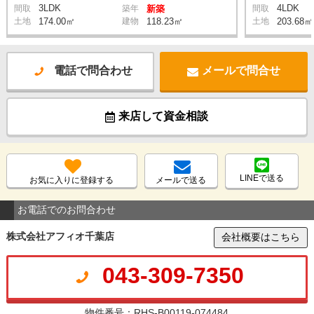
3LDK
4LDK
間取
築年
新築
間取
土地
174.00㎡
建物
118.23㎡
土地
203.68㎡
電話で問合わせ
メールで問合せ
来店して資金相談
LINEで送る
お気に入りに登録する
メールで送る
お電話でのお問合わせ
株式会社アフィオ千葉店
会社概要はこちら
043-309-7350
物件番号：RHS-B00119-074484