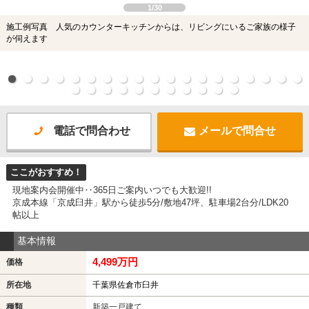
1/30
施工例写真 人気のカウンターキッチンからは、リビングにいるご家族の様子
が伺えます
電話で問合わせ
メールで問合せ
ここがおすすめ！
現地案内会開催中‥365日ご案内いつでも大歓迎!!
京成本線「京成臼井」駅から徒歩5分/敷地47坪、駐車場2台分/LDK20
帖以上
基本情報
4,499万円
価格
所在地
千葉県佐倉市臼井
種類
新築一戸建て