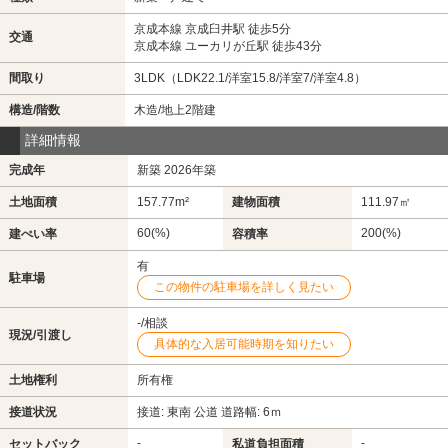
京成本線 京成臼井駅 徒歩5分
交通
京成本線 ユーカリが丘駅 徒歩43分
間取り
3LDK（LDK22.1/洋室15.8/洋室7/洋室4.8）
構造/階数
木造/地上2階建
詳細情報
完成年
新築 2026年築
土地面積
157.77m²
建物面積
111.97㎡
60(%)
200(%)
建ぺい率
容積率
有
駐車場
この物件の駐車場を詳しく見たい
-/相談
現況/引渡し
具体的な入居可能時期を知りたい
土地権利
所有権
接道状況
接道: 東南 公道 道路幅: 6ｍ
-
-
セットバック
私道負担面積