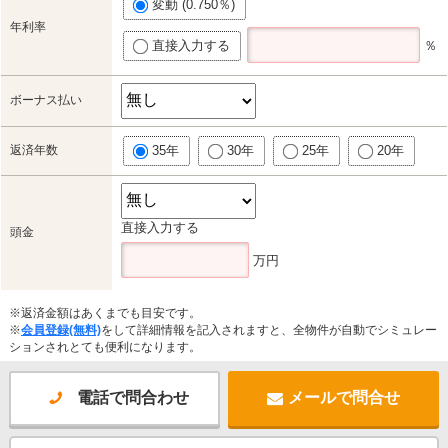
変動 (0.750％)
年利率
直接入力する
％
ボーナス払い
返済年数
35年
30年
25年
20年
直接入力する
頭金
万円
※返済金額はあくまでも目安です。
※
会員登録(無料)
をして詳細情報を記入されますと、全物件が自動でシミュレー
ションされとても便利になります。
電話で問合わせ
メールで問合せ