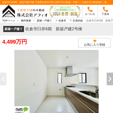
佐倉市臼井6期 新築戸建2号棟 千葉県佐倉市臼井4,499万円の新築一戸建て｜分譲住宅や新築物件｜株式会社アフィオ
みつわ台
千葉南
>
>
TOPページ
>
物件検索
>
新築一戸建て
佐倉市
京成本線
佐倉市臼井6期 新築戸
佐倉市臼井6期 新築戸建2号棟
新築一戸建て
4,499万円
お気に入り登録