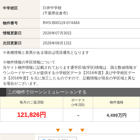
臼井中学校
中学校区
(千葉県佐倉市)
RHS-B00119-074484
物件番号
情報更新日
2026年07月30日
次回更新日
2026年08月13日
※各種情報と差異がある場合は現況優先となります
※物件情報の学区情報について
当サイト物件情報に記載されております通学区域(学区)情報は、国土数値情報ダ
ウンロードサービスが提供する小学校区データ【2016年度】及び中学校区デー
タ【2016年度】を元に加工したものですので、記載情報が現在の学区域と異な
る場合がございます。
この物件でローンシミュレーションする
ボーナス
毎月のご返済額
物件価格
(×年2回)
121,826円
－
4,499万円