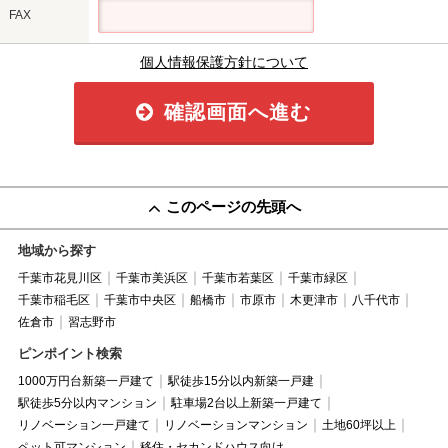
FAX
個人情報保護方針について
確認画面へ進む
このページの先頭へ
地域から探す
千葉市花見川区
千葉市美浜区
千葉市若葉区
千葉市緑区
千葉市稲毛区
千葉市中央区
船橋市
市原市
木更津市
八千代市
佐倉市
習志野市
ピンポイント検索
1000万円台新築一戸建て
駅徒歩15分以内新築一戸建
駅徒歩5分以内マンション
駐車場2台以上新築一戸建て
リノベーション一戸建て
リノベーションマンション
土地60坪以上
ペット可マンション
移住・セカンドハウス向け