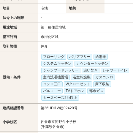
地目
宅地
地勢
-
法令上の制限
用途地域
第一種住居地域
都市計画
市街化区域
取引態様
仲介
フローリング
バリアフリー
給湯器
システムキッチン
カウンターキッチン
シャンプードレッサー
追い焚き
シャワートイレ
設備・条件
室内洗濯機置場
浴室乾燥機
ガスコンロ
コンロ三口
Wクローゼット
床下収納
バルコニー
TVドアホン
都市ガス
カースペース2台以上
建築確認番号
第26UDI1W建02420号
佐倉市立間野台小学校
小学校区
(千葉県佐倉市)