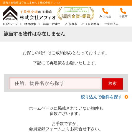
該当する物件は存在しません｜株式会社アフィオ
みつわ台
千葉南
>
>
TOPページ
>
物件検索
>
新築一戸建て
市原市
ＪＲ内房線
ご成約済み
該当する物件は存在しません
お探しの物件はご成約済みとなっております。
下記にて再建策をお願いたします。
検索
絞り込んで物件を探す
ホームページに掲載されていない物件も
多数ございます。
お手数ですが、
会員登録フォームよりお問合せ下さい。