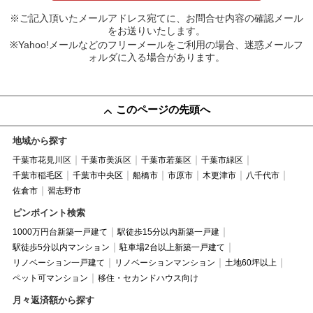
※ご記入頂いたメールアドレス宛てに、お問合せ内容の確認メール
をお送りいたします。
※Yahoo!メールなどのフリーメールをご利用の場合、迷惑メールフ
ォルダに入る場合があります。
このページの先頭へ
地域から探す
千葉市花見川区
千葉市美浜区
千葉市若葉区
千葉市緑区
千葉市稲毛区
千葉市中央区
船橋市
市原市
木更津市
八千代市
佐倉市
習志野市
ピンポイント検索
1000万円台新築一戸建て
駅徒歩15分以内新築一戸建
駅徒歩5分以内マンション
駐車場2台以上新築一戸建て
リノベーション一戸建て
リノベーションマンション
土地60坪以上
ペット可マンション
移住・セカンドハウス向け
月々返済額から探す