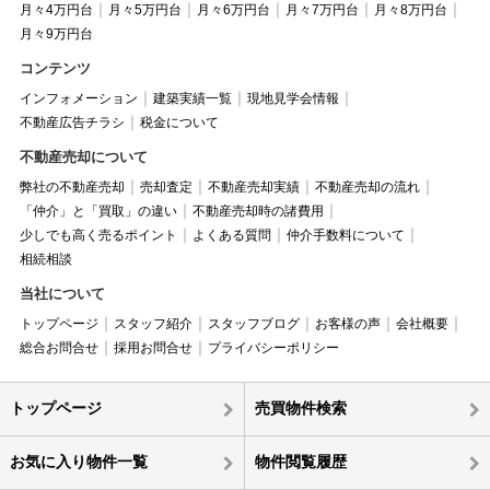
月々4万円台
月々5万円台
月々6万円台
月々7万円台
月々8万円台
月々9万円台
コンテンツ
インフォメーション
建築実績一覧
現地見学会情報
不動産広告チラシ
税金について
不動産売却について
弊社の不動産売却
売却査定
不動産売却実績
不動産売却の流れ
「仲介」と「買取」の違い
不動産売却時の諸費用
少しでも高く売るポイント
よくある質問
仲介手数料について
相続相談
当社について
トップページ
スタッフ紹介
スタッフブログ
お客様の声
会社概要
総合お問合せ
採用お問合せ
プライバシーポリシー
トップページ
売買物件検索
お気に入り物件一覧
物件閲覧履歴