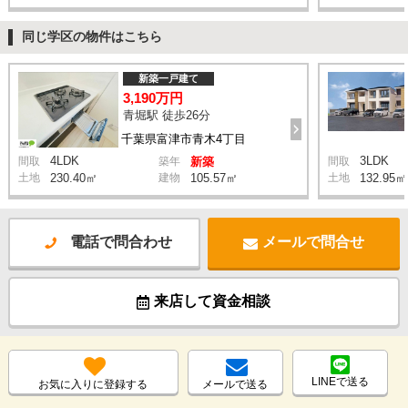
同じ学区の物件はこちら
新築一戸建て
3,190万円
青堀駅 徒歩26分
千葉県富津市青木4丁目
4LDK
3LDK
間取
築年
新築
間取
土地
230.40㎡
建物
105.57㎡
土地
132.95㎡
電話で問合わせ
メールで問合せ
来店して資金相談
LINEで送る
お気に入りに登録する
メールで送る