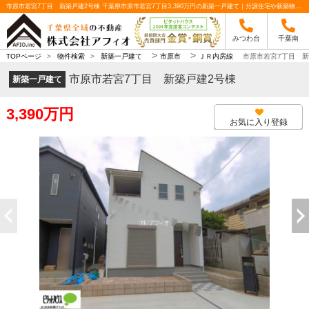
市原市若宮7丁目 新築戸建2号棟 千葉県市原市若宮7丁目3,390万円の新築一戸建て｜分譲住宅や新築物件｜株式会社アフィオ
みつわ台
千葉南
>
>
TOPページ
>
物件検索
>
新築一戸建て
市原市
ＪＲ内房線
市原市若宮7丁目 新
市原市若宮7丁目 新築戸建2号棟
新築一戸建て
3,390万円
お気に入り登録