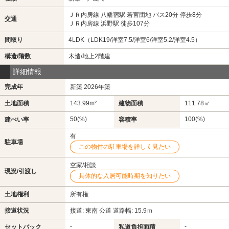
ＪＲ内房線 八幡宿駅 若宮団地 バス20分 停歩8分
交通
ＪＲ内房線 浜野駅 徒歩107分
間取り
4LDK（LDK19/洋室7.5/洋室6/洋室5.2/洋室4.5）
構造/階数
木造/地上2階建
詳細情報
完成年
新築 2026年築
土地面積
143.99m²
建物面積
111.78㎡
50(%)
100(%)
建ぺい率
容積率
有
駐車場
この物件の駐車場を詳しく見たい
空家/相談
現況/引渡し
具体的な入居可能時期を知りたい
土地権利
所有権
接道状況
接道: 東南 公道 道路幅: 15.9ｍ
-
-
セットバック
私道負担面積