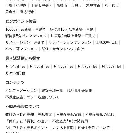
千葉市稲毛区
千葉市中央区
船橋市
市原市
木更津市
八千代市
佐倉市
習志野市
ピンポイント検索
1000万円台新築一戸建て
駅徒歩15分以内新築一戸建
駅徒歩5分以内マンション
駐車場2台以上新築一戸建て
リノベーション一戸建て
リノベーションマンション
土地60坪以上
ペット可マンション
移住・セカンドハウス向け
月々返済額から探す
月々4万円台
月々5万円台
月々6万円台
月々7万円台
月々8万円台
月々9万円台
コンテンツ
インフォメーション
建築実績一覧
現地見学会情報
不動産広告チラシ
税金について
不動産売却について
弊社の不動産売却
売却査定
不動産売却実績
不動産売却の流れ
「仲介」と「買取」の違い
不動産売却時の諸費用
少しでも高く売るポイント
よくある質問
仲介手数料について