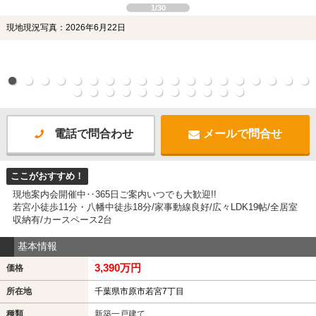
1/30
現地現況写真：2026年6月22日
電話で問合わせ
メールで問合せ
ここがおすすめ！
現地案内会開催中‥365日ご案内いつでも大歓迎!!
若宮小徒歩11分・八幡中徒歩18分/家事動線良好/広々LDK19帖/全居室
収納有/カースペース2台
基本情報
3,390万円
価格
所在地
千葉県市原市若宮7丁目
種類
新築一戸建て