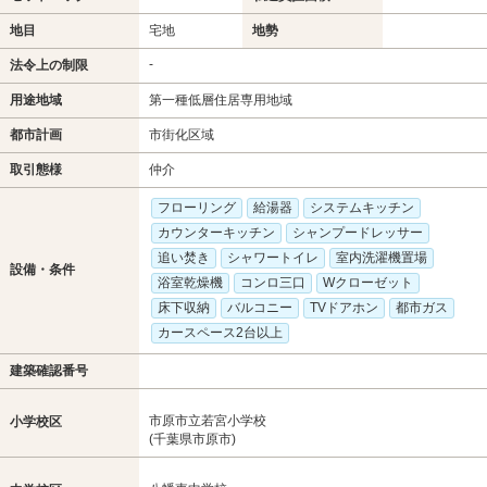
地目
宅地
地勢
-
法令上の制限
用途地域
第一種低層住居専用地域
都市計画
市街化区域
取引態様
仲介
フローリング
給湯器
システムキッチン
カウンターキッチン
シャンプードレッサー
追い焚き
シャワートイレ
室内洗濯機置場
設備・条件
浴室乾燥機
コンロ三口
Wクローゼット
床下収納
バルコニー
TVドアホン
都市ガス
カースペース2台以上
建築確認番号
市原市立若宮小学校
小学校区
(千葉県市原市)