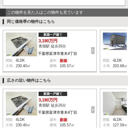
この物件を見た人はこの物件も見ています
同じ価格帯の物件はこちら
新築一戸建て
3,190万円
青堀駅 徒歩26分
千葉県富津市青木4丁目
4LDK
4LDK
間取
築年
新築
間取
土地
230.40㎡
建物
105.57㎡
土地
203.68㎡
広さの近い物件はこちら
新築一戸建て
3,190万円
青堀駅 徒歩26分
千葉県富津市青木4丁目
4LDK
4LDK
間取
築年
新築
間取
土地
230.40㎡
建物
105.57㎡
土地
127.59㎡