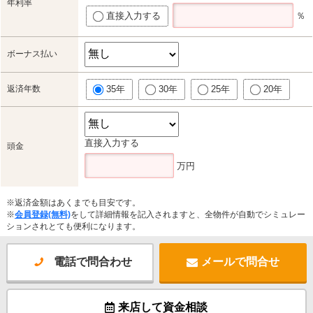
年利率
直接入力する
％
ボーナス払い
返済年数
35年
30年
25年
20年
直接入力する
頭金
万円
※返済金額はあくまでも目安です。
※
会員登録(無料)
をして詳細情報を記入されますと、全物件が自動でシミュレー
ションされとても便利になります。
電話で問合わせ
メールで問合せ
来店して資金相談