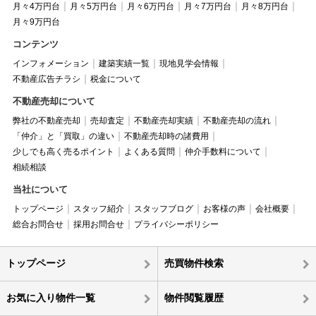
月々4万円台
月々5万円台
月々6万円台
月々7万円台
月々8万円台
月々9万円台
コンテンツ
インフォメーション
建築実績一覧
現地見学会情報
不動産広告チラシ
税金について
不動産売却について
弊社の不動産売却
売却査定
不動産売却実績
不動産売却の流れ
「仲介」と「買取」の違い
不動産売却時の諸費用
少しでも高く売るポイント
よくある質問
仲介手数料について
相続相談
当社について
トップページ
スタッフ紹介
スタッフブログ
お客様の声
会社概要
総合お問合せ
採用お問合せ
プライバシーポリシー
トップページ
売買物件検索
お気に入り物件一覧
物件閲覧履歴