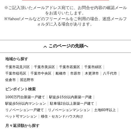
※ご記入頂いたメールアドレス宛てに、お問合せ内容の確認メール
をお送りいたします。
※Yahoo!メールなどのフリーメールをご利用の場合、迷惑メールフ
ォルダに入る場合があります。
このページの先頭へ
地域から探す
千葉市花見川区
千葉市美浜区
千葉市若葉区
千葉市緑区
千葉市稲毛区
千葉市中央区
船橋市
市原市
木更津市
八千代市
佐倉市
習志野市
ピンポイント検索
1000万円台新築一戸建て
駅徒歩15分以内新築一戸建
駅徒歩5分以内マンション
駐車場2台以上新築一戸建て
リノベーション一戸建て
リノベーションマンション
土地60坪以上
ペット可マンション
移住・セカンドハウス向け
月々返済額から探す