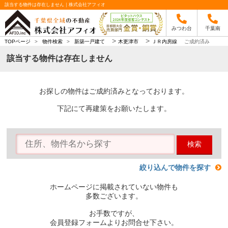
該当する物件は存在しません｜株式会社アフィオ
みつわ台
千葉南
>
>
TOPページ
>
物件検索
>
新築一戸建て
木更津市
ＪＲ内房線
ご成約済み
該当する物件は存在しません
お探しの物件はご成約済みとなっております。
下記にて再建策をお願いたします。
検索
絞り込んで物件を探す
ホームページに掲載されていない物件も
多数ございます。
お手数ですが、
会員登録フォームよりお問合せ下さい。