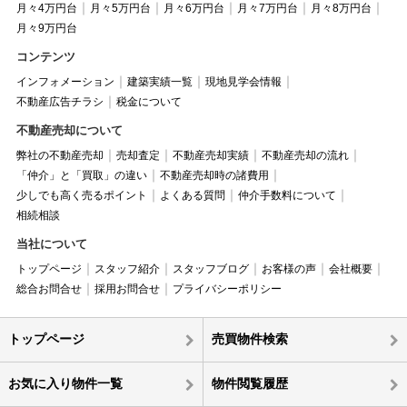
月々4万円台
月々5万円台
月々6万円台
月々7万円台
月々8万円台
月々9万円台
コンテンツ
インフォメーション
建築実績一覧
現地見学会情報
不動産広告チラシ
税金について
不動産売却について
弊社の不動産売却
売却査定
不動産売却実績
不動産売却の流れ
「仲介」と「買取」の違い
不動産売却時の諸費用
少しでも高く売るポイント
よくある質問
仲介手数料について
相続相談
当社について
トップページ
スタッフ紹介
スタッフブログ
お客様の声
会社概要
総合お問合せ
採用お問合せ
プライバシーポリシー
トップページ
売買物件検索
お気に入り物件一覧
物件閲覧履歴