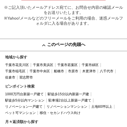
※ご記入頂いたメールアドレス宛てに、お問合せ内容の確認メール
をお送りいたします。
※Yahoo!メールなどのフリーメールをご利用の場合、迷惑メールフ
ォルダに入る場合があります。
このページの先頭へ
地域から探す
千葉市花見川区
千葉市美浜区
千葉市若葉区
千葉市緑区
千葉市稲毛区
千葉市中央区
船橋市
市原市
木更津市
八千代市
佐倉市
習志野市
ピンポイント検索
1000万円台新築一戸建て
駅徒歩15分以内新築一戸建
駅徒歩5分以内マンション
駐車場2台以上新築一戸建て
リノベーション一戸建て
リノベーションマンション
土地60坪以上
ペット可マンション
移住・セカンドハウス向け
月々返済額から探す